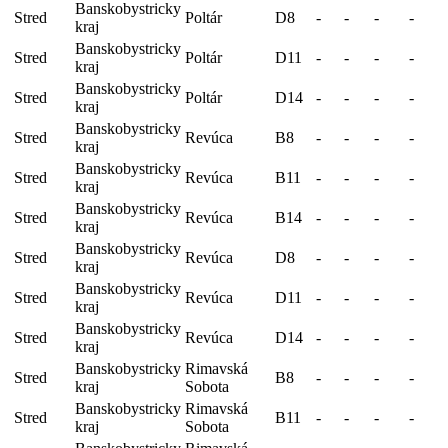
Banskobystricky
Stred
Poltár
D8
-
-
-
-
kraj
Banskobystricky
Stred
Poltár
D11
-
-
-
-
kraj
Banskobystricky
Stred
Poltár
D14
-
-
-
-
kraj
Banskobystricky
Stred
Revúca
B8
-
-
-
-
kraj
Banskobystricky
Stred
Revúca
B11
-
-
-
-
kraj
Banskobystricky
Stred
Revúca
B14
-
-
-
-
kraj
Banskobystricky
Stred
Revúca
D8
-
-
-
-
kraj
Banskobystricky
Stred
Revúca
D11
-
-
-
-
kraj
Banskobystricky
Stred
Revúca
D14
-
-
-
-
kraj
Banskobystricky
Rimavská
Stred
B8
-
-
-
-
kraj
Sobota
Banskobystricky
Rimavská
Stred
B11
-
-
-
-
kraj
Sobota