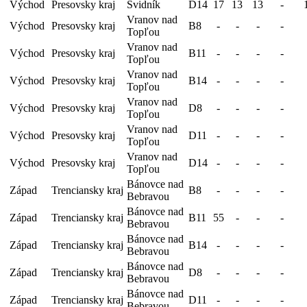
Východ
Presovsky kraj
Svidník
D14
17
13
13
-
Vranov nad
Východ
Presovsky kraj
B8
-
-
-
-
Topľou
Vranov nad
Východ
Presovsky kraj
B11
-
-
-
-
Topľou
Vranov nad
Východ
Presovsky kraj
B14
-
-
-
-
Topľou
Vranov nad
Východ
Presovsky kraj
D8
-
-
-
-
Topľou
Vranov nad
Východ
Presovsky kraj
D11
-
-
-
-
Topľou
Vranov nad
Východ
Presovsky kraj
D14
-
-
-
-
Topľou
Bánovce nad
Západ
Trenciansky kraj
B8
-
-
-
-
Bebravou
Bánovce nad
Západ
Trenciansky kraj
B11
55
-
-
-
Bebravou
Bánovce nad
Západ
Trenciansky kraj
B14
-
-
-
-
Bebravou
Bánovce nad
Západ
Trenciansky kraj
D8
-
-
-
-
Bebravou
Bánovce nad
Západ
Trenciansky kraj
D11
-
-
-
-
Bebravou