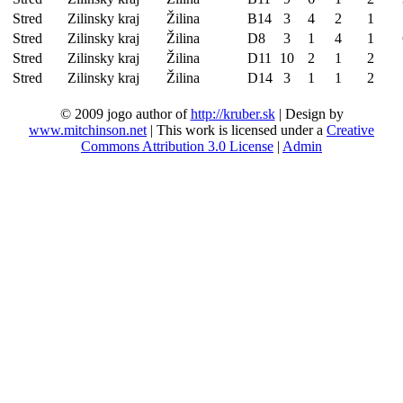
Stred
Zilinsky kraj
Žilina
B14
3
4
2
1
Stred
Zilinsky kraj
Žilina
D8
3
1
4
1
Stred
Zilinsky kraj
Žilina
D11
10
2
1
2
Stred
Zilinsky kraj
Žilina
D14
3
1
1
2
© 2009 jogo author of
http://kruber.sk
| Design by
www.mitchinson.net
| This work is licensed under a
Creative
Commons Attribution 3.0 License
|
Admin