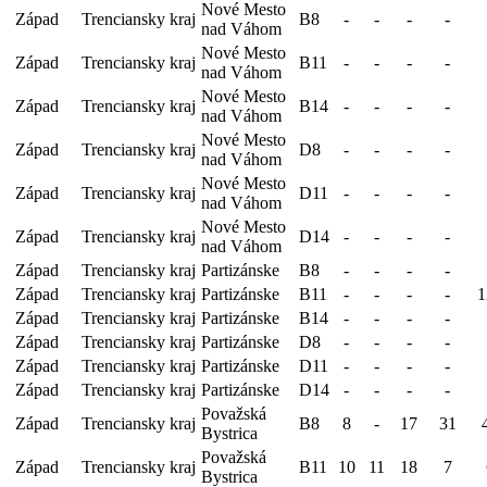
Nové Mesto
Západ
Trenciansky kraj
B8
-
-
-
-
nad Váhom
Nové Mesto
Západ
Trenciansky kraj
B11
-
-
-
-
nad Váhom
Nové Mesto
Západ
Trenciansky kraj
B14
-
-
-
-
nad Váhom
Nové Mesto
Západ
Trenciansky kraj
D8
-
-
-
-
nad Váhom
Nové Mesto
Západ
Trenciansky kraj
D11
-
-
-
-
nad Váhom
Nové Mesto
Západ
Trenciansky kraj
D14
-
-
-
-
nad Váhom
Západ
Trenciansky kraj
Partizánske
B8
-
-
-
-
Západ
Trenciansky kraj
Partizánske
B11
-
-
-
-
1
Západ
Trenciansky kraj
Partizánske
B14
-
-
-
-
Západ
Trenciansky kraj
Partizánske
D8
-
-
-
-
Západ
Trenciansky kraj
Partizánske
D11
-
-
-
-
Západ
Trenciansky kraj
Partizánske
D14
-
-
-
-
Považská
Západ
Trenciansky kraj
B8
8
-
17
31
Bystrica
Považská
Západ
Trenciansky kraj
B11
10
11
18
7
Bystrica