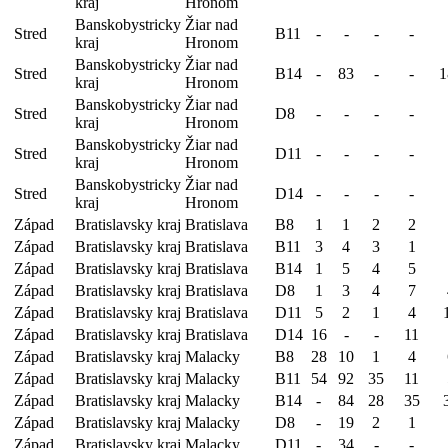
kraj
Hronom
Banskobystricky
Žiar nad
Stred
B11
-
-
-
-
kraj
Hronom
Banskobystricky
Žiar nad
Stred
B14
-
83
-
-
1
kraj
Hronom
Banskobystricky
Žiar nad
Stred
D8
-
-
-
-
kraj
Hronom
Banskobystricky
Žiar nad
Stred
D11
-
-
-
-
kraj
Hronom
Banskobystricky
Žiar nad
Stred
D14
-
-
-
-
kraj
Hronom
Západ
Bratislavsky kraj
Bratislava
B8
1
1
2
2
Západ
Bratislavsky kraj
Bratislava
B11
3
4
3
1
Západ
Bratislavsky kraj
Bratislava
B14
1
5
4
5
Západ
Bratislavsky kraj
Bratislava
D8
1
3
4
7
Západ
Bratislavsky kraj
Bratislava
D11
5
2
1
4
Západ
Bratislavsky kraj
Bratislava
D14
16
-
-
11
Západ
Bratislavsky kraj
Malacky
B8
28
10
1
4
Západ
Bratislavsky kraj
Malacky
B11
54
92
35
11
Západ
Bratislavsky kraj
Malacky
B14
-
84
28
35
Západ
Bratislavsky kraj
Malacky
D8
-
19
2
1
Západ
Bratislavsky kraj
Malacky
D11
-
34
-
-