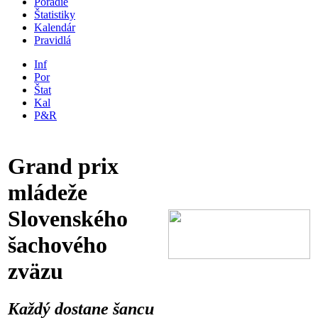
Poradie
Štatistiky
Kalendár
Pravidlá
Inf
Por
Štat
Kal
P&R
Grand prix
mládeže
Slovenského
šachového
zväzu
Každý dostane šancu