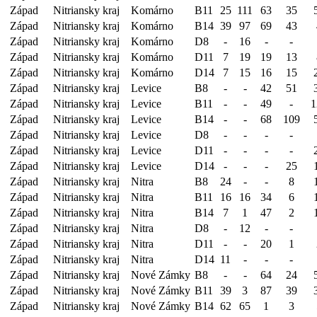
Západ
Nitriansky kraj
Komárno
B11
25
111
63
35
Západ
Nitriansky kraj
Komárno
B14
39
97
69
43
Západ
Nitriansky kraj
Komárno
D8
-
16
-
-
Západ
Nitriansky kraj
Komárno
D11
7
19
19
13
Západ
Nitriansky kraj
Komárno
D14
7
15
16
15
Západ
Nitriansky kraj
Levice
B8
-
-
42
51
Západ
Nitriansky kraj
Levice
B11
-
-
49
-
1
Západ
Nitriansky kraj
Levice
B14
-
-
68
109
Západ
Nitriansky kraj
Levice
D8
-
-
-
-
Západ
Nitriansky kraj
Levice
D11
-
-
-
-
Západ
Nitriansky kraj
Levice
D14
-
-
-
25
Západ
Nitriansky kraj
Nitra
B8
24
-
-
8
Západ
Nitriansky kraj
Nitra
B11
16
16
34
6
Západ
Nitriansky kraj
Nitra
B14
7
1
47
2
Západ
Nitriansky kraj
Nitra
D8
-
12
-
-
Západ
Nitriansky kraj
Nitra
D11
-
-
20
1
Západ
Nitriansky kraj
Nitra
D14
11
-
-
-
Západ
Nitriansky kraj
Nové Zámky
B8
-
-
64
24
Západ
Nitriansky kraj
Nové Zámky
B11
39
3
87
39
Západ
Nitriansky kraj
Nové Zámky
B14
62
65
1
3