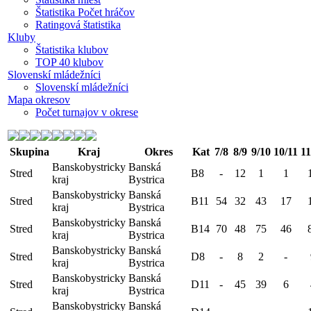
Štatistika Počet hráčov
Ratingová štatistika
Kluby
Štatistika klubov
TOP 40 klubov
Slovenskí mládežníci
Slovenskí mládežníci
Mapa okresov
Počet turnajov v okrese
Skupina
Kraj
Okres
Kat
7/8
8/9
9/10
10/11
11
Banskobystricky
Banská
Stred
B8
-
12
1
1
kraj
Bystrica
Banskobystricky
Banská
Stred
B11
54
32
43
17
kraj
Bystrica
Banskobystricky
Banská
Stred
B14
70
48
75
46
kraj
Bystrica
Banskobystricky
Banská
Stred
D8
-
8
2
-
kraj
Bystrica
Banskobystricky
Banská
Stred
D11
-
45
39
6
kraj
Bystrica
Banskobystricky
Banská