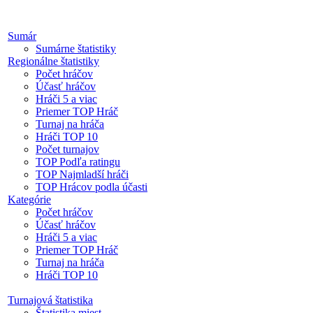
Sumár
Sumárne štatistiky
Regionálne štatistiky
Počet hráčov
Účasť hráčov
Hráči 5 a viac
Priemer TOP Hráč
Turnaj na hráča
Hráči TOP 10
Počet turnajov
TOP Podľa ratingu
TOP Najmladší hráči
TOP Hrácov podla účasti
Kategórie
Počet hráčov
Účasť hráčov
Hráči 5 a viac
Priemer TOP Hráč
Turnaj na hráča
Hráči TOP 10
Turnajová štatistika
Štatistika miest