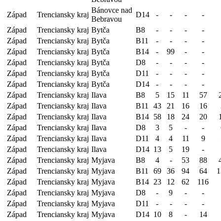
Bánovce nad
Západ
Trenciansky kraj
D14
-
-
-
-
Bebravou
Západ
Trenciansky kraj
Bytča
B8
-
-
-
-
Západ
Trenciansky kraj
Bytča
B11
-
-
-
-
Západ
Trenciansky kraj
Bytča
B14
-
99
-
-
Západ
Trenciansky kraj
Bytča
D8
-
-
-
-
Západ
Trenciansky kraj
Bytča
D11
-
-
-
-
Západ
Trenciansky kraj
Bytča
D14
-
-
-
-
Západ
Trenciansky kraj
Ilava
B8
5
15
11
57
Západ
Trenciansky kraj
Ilava
B11
43
21
16
16
Západ
Trenciansky kraj
Ilava
B14
58
18
24
20
Západ
Trenciansky kraj
Ilava
D8
3
5
-
-
Západ
Trenciansky kraj
Ilava
D11
4
4
11
9
Západ
Trenciansky kraj
Ilava
D14
13
5
19
-
Západ
Trenciansky kraj
Myjava
B8
4
-
53
88
Západ
Trenciansky kraj
Myjava
B11
69
36
94
64
1
Západ
Trenciansky kraj
Myjava
B14
23
12
62
116
Západ
Trenciansky kraj
Myjava
D8
-
9
-
-
Západ
Trenciansky kraj
Myjava
D11
-
-
-
-
Západ
Trenciansky kraj
Myjava
D14
10
8
-
14