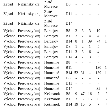
Zlaté
Západ
Nitriansky kraj
D8
-
-
-
-
Moravce
Zlaté
Západ
Nitriansky kraj
D11
-
-
-
-
Moravce
Zlaté
Západ
Nitriansky kraj
D14
-
-
-
-
Moravce
Východ
Presovsky kraj
Bardejov
B8
2
3
3
19
Východ
Presovsky kraj
Bardejov
B11
2
2
4
4
1
Východ
Presovsky kraj
Bardejov
B14
8
1
39
74
1
Východ
Presovsky kraj
Bardejov
D8
1
2
1
5
Východ
Presovsky kraj
Bardejov
D11
3
3
6
4
Východ
Presovsky kraj
Bardejov
D14
4
2
3
5
Východ
Presovsky kraj
Humenné
B8
-
-
-
-
Východ
Presovsky kraj
Humenné
B11
-
-
-
130
1
Východ
Presovsky kraj
Humenné
B14
52
31
-
139
1
Východ
Presovsky kraj
Humenné
D8
-
-
-
-
Východ
Presovsky kraj
Humenné
D11
-
-
-
-
Východ
Presovsky kraj
Humenné
D14
-
-
-
32
Východ
Presovsky kraj
Kežmarok
B8
9
47
16
7
Východ
Presovsky kraj
Kežmarok
B11
3
5
15
6
Východ
Presovsky kraj
Kežmarok
B14
19
16
5
7