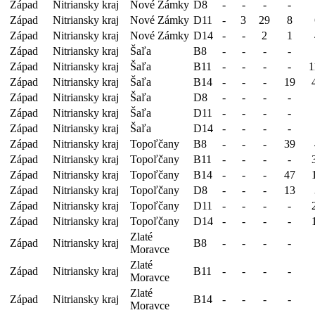
Západ
Nitriansky kraj
Nové Zámky
D8
-
-
-
-
Západ
Nitriansky kraj
Nové Zámky
D11
-
3
29
8
Západ
Nitriansky kraj
Nové Zámky
D14
-
-
2
1
Západ
Nitriansky kraj
Šaľa
B8
-
-
-
-
Západ
Nitriansky kraj
Šaľa
B11
-
-
-
-
1
Západ
Nitriansky kraj
Šaľa
B14
-
-
-
19
Západ
Nitriansky kraj
Šaľa
D8
-
-
-
-
Západ
Nitriansky kraj
Šaľa
D11
-
-
-
-
Západ
Nitriansky kraj
Šaľa
D14
-
-
-
-
Západ
Nitriansky kraj
Topoľčany
B8
-
-
-
39
Západ
Nitriansky kraj
Topoľčany
B11
-
-
-
-
Západ
Nitriansky kraj
Topoľčany
B14
-
-
-
47
Západ
Nitriansky kraj
Topoľčany
D8
-
-
-
13
Západ
Nitriansky kraj
Topoľčany
D11
-
-
-
-
Západ
Nitriansky kraj
Topoľčany
D14
-
-
-
-
Zlaté
Západ
Nitriansky kraj
B8
-
-
-
-
Moravce
Zlaté
Západ
Nitriansky kraj
B11
-
-
-
-
Moravce
Zlaté
Západ
Nitriansky kraj
B14
-
-
-
-
Moravce