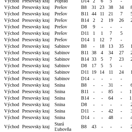
Východ
Presovsky kraj
Poprad
D14
2
6
5
-
Východ
Presovsky kraj
Prešov
B8
31
23
38
34
Východ
Presovsky kraj
Prešov
B11
44
11
21
7
Východ
Presovsky kraj
Prešov
B14
2
2
19
26
Východ
Presovsky kraj
Prešov
D8
9
-
-
-
Východ
Presovsky kraj
Prešov
D11
1
1
7
5
Východ
Presovsky kraj
Prešov
D14
1
12
7
-
Východ
Presovsky kraj
Sabinov
B8
-
18
13
35
Východ
Presovsky kraj
Sabinov
B11
38
4
34
27
Východ
Presovsky kraj
Sabinov
B14
33
5
7
23
Východ
Presovsky kraj
Sabinov
D8
17
5
5
-
Východ
Presovsky kraj
Sabinov
D11
19
14
11
24
Východ
Presovsky kraj
Sabinov
D14
-
-
-
-
Východ
Presovsky kraj
Snina
B8
-
-
31
-
Východ
Presovsky kraj
Snina
B11
-
-
85
-
1
Východ
Presovsky kraj
Snina
B14
-
-
64
-
1
Východ
Presovsky kraj
Snina
D8
-
-
-
-
Východ
Presovsky kraj
Snina
D11
-
-
42
-
Východ
Presovsky kraj
Snina
D14
-
-
48
-
Stará
Východ
Presovsky kraj
B8
43
-
-
-
Ľubovňa