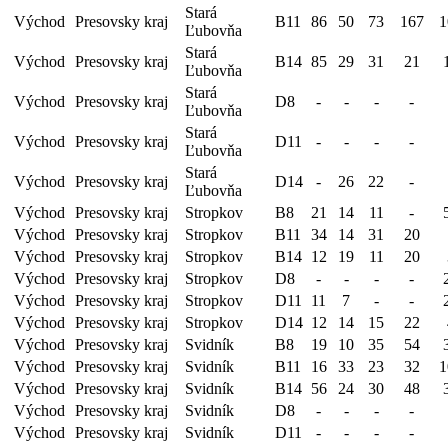
Stará
Východ
Presovsky kraj
B11
86
50
73
167
1
Ľubovňa
Stará
Východ
Presovsky kraj
B14
85
29
31
21
Ľubovňa
Stará
Východ
Presovsky kraj
D8
-
-
-
-
Ľubovňa
Stará
Východ
Presovsky kraj
D11
-
-
-
-
Ľubovňa
Stará
Východ
Presovsky kraj
D14
-
26
22
-
Ľubovňa
Východ
Presovsky kraj
Stropkov
B8
21
14
11
-
Východ
Presovsky kraj
Stropkov
B11
34
14
31
20
Východ
Presovsky kraj
Stropkov
B14
12
19
11
20
Východ
Presovsky kraj
Stropkov
D8
-
-
-
-
Východ
Presovsky kraj
Stropkov
D11
11
7
-
-
Východ
Presovsky kraj
Stropkov
D14
12
14
15
22
Východ
Presovsky kraj
Svidník
B8
19
10
35
54
Východ
Presovsky kraj
Svidník
B11
16
33
23
32
1
Východ
Presovsky kraj
Svidník
B14
56
24
30
48
Východ
Presovsky kraj
Svidník
D8
-
-
-
-
Východ
Presovsky kraj
Svidník
D11
-
-
-
-