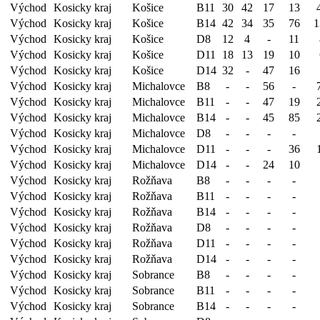
Východ
Kosicky kraj
Košice
B11
30
42
17
13
Východ
Kosicky kraj
Košice
B14
42
34
35
76
1
Východ
Kosicky kraj
Košice
D8
12
4
-
11
Východ
Kosicky kraj
Košice
D11
18
13
19
10
Východ
Kosicky kraj
Košice
D14
32
-
47
16
Východ
Kosicky kraj
Michalovce
B8
-
-
56
-
Východ
Kosicky kraj
Michalovce
B11
-
-
47
19
Východ
Kosicky kraj
Michalovce
B14
-
-
45
85
Východ
Kosicky kraj
Michalovce
D8
-
-
-
-
Východ
Kosicky kraj
Michalovce
D11
-
-
-
36
Východ
Kosicky kraj
Michalovce
D14
-
-
24
10
Východ
Kosicky kraj
Rožňava
B8
-
-
-
-
Východ
Kosicky kraj
Rožňava
B11
-
-
-
-
Východ
Kosicky kraj
Rožňava
B14
-
-
-
-
Východ
Kosicky kraj
Rožňava
D8
-
-
-
-
Východ
Kosicky kraj
Rožňava
D11
-
-
-
-
Východ
Kosicky kraj
Rožňava
D14
-
-
-
-
Východ
Kosicky kraj
Sobrance
B8
-
-
-
-
Východ
Kosicky kraj
Sobrance
B11
-
-
-
-
Východ
Kosicky kraj
Sobrance
B14
-
-
-
-