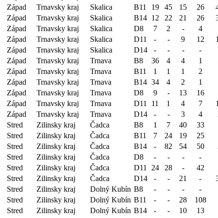
Západ
Trnavsky kraj
Skalica
B11
19
45
15
26
Západ
Trnavsky kraj
Skalica
B14
12
22
21
26
Západ
Trnavsky kraj
Skalica
D8
7
2
-
4
Západ
Trnavsky kraj
Skalica
D11
-
-
9
12
Západ
Trnavsky kraj
Skalica
D14
-
-
-
-
Západ
Trnavsky kraj
Trnava
B8
36
4
4
1
Západ
Trnavsky kraj
Trnava
B11
1
1
1
2
Západ
Trnavsky kraj
Trnava
B14
34
4
2
1
Západ
Trnavsky kraj
Trnava
D8
9
-
13
16
Západ
Trnavsky kraj
Trnava
D11
11
1
4
7
Západ
Trnavsky kraj
Trnava
D14
-
-
3
4
Stred
Zilinsky kraj
Čadca
B8
1
7
40
33
Stred
Zilinsky kraj
Čadca
B11
7
24
19
25
Stred
Zilinsky kraj
Čadca
B14
-
82
54
50
Stred
Zilinsky kraj
Čadca
D8
-
-
-
-
Stred
Zilinsky kraj
Čadca
D11
24
28
-
42
Stred
Zilinsky kraj
Čadca
D14
-
-
21
-
Stred
Zilinsky kraj
Dolný Kubín
B8
-
-
-
-
Stred
Zilinsky kraj
Dolný Kubín
B11
-
-
28
108
Stred
Zilinsky kraj
Dolný Kubín
B14
-
-
10
13