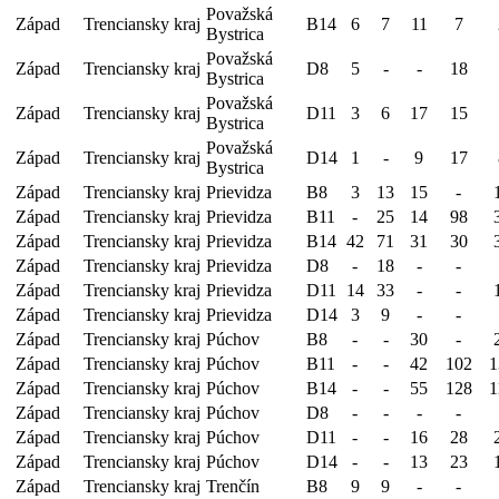
Považská
Západ
Trenciansky kraj
B14
6
7
11
7
Bystrica
Považská
Západ
Trenciansky kraj
D8
5
-
-
18
Bystrica
Považská
Západ
Trenciansky kraj
D11
3
6
17
15
Bystrica
Považská
Západ
Trenciansky kraj
D14
1
-
9
17
Bystrica
Západ
Trenciansky kraj
Prievidza
B8
3
13
15
-
Západ
Trenciansky kraj
Prievidza
B11
-
25
14
98
Západ
Trenciansky kraj
Prievidza
B14
42
71
31
30
Západ
Trenciansky kraj
Prievidza
D8
-
18
-
-
Západ
Trenciansky kraj
Prievidza
D11
14
33
-
-
Západ
Trenciansky kraj
Prievidza
D14
3
9
-
-
Západ
Trenciansky kraj
Púchov
B8
-
-
30
-
Západ
Trenciansky kraj
Púchov
B11
-
-
42
102
1
Západ
Trenciansky kraj
Púchov
B14
-
-
55
128
1
Západ
Trenciansky kraj
Púchov
D8
-
-
-
-
Západ
Trenciansky kraj
Púchov
D11
-
-
16
28
Západ
Trenciansky kraj
Púchov
D14
-
-
13
23
Západ
Trenciansky kraj
Trenčín
B8
9
9
-
-