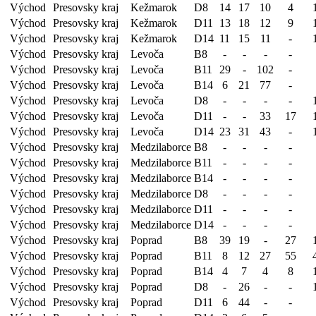
Východ
Presovsky kraj
Kežmarok
D8
14
17
10
4
Východ
Presovsky kraj
Kežmarok
D11
13
18
12
9
Východ
Presovsky kraj
Kežmarok
D14
11
15
11
-
Východ
Presovsky kraj
Levoča
B8
-
-
-
-
Východ
Presovsky kraj
Levoča
B11
29
-
102
-
Východ
Presovsky kraj
Levoča
B14
6
21
77
-
Východ
Presovsky kraj
Levoča
D8
-
-
-
-
Východ
Presovsky kraj
Levoča
D11
-
-
33
17
Východ
Presovsky kraj
Levoča
D14
23
31
43
-
Východ
Presovsky kraj
Medzilaborce
B8
-
-
-
-
Východ
Presovsky kraj
Medzilaborce
B11
-
-
-
-
Východ
Presovsky kraj
Medzilaborce
B14
-
-
-
-
Východ
Presovsky kraj
Medzilaborce
D8
-
-
-
-
Východ
Presovsky kraj
Medzilaborce
D11
-
-
-
-
Východ
Presovsky kraj
Medzilaborce
D14
-
-
-
-
Východ
Presovsky kraj
Poprad
B8
39
19
-
27
Východ
Presovsky kraj
Poprad
B11
8
12
27
55
Východ
Presovsky kraj
Poprad
B14
4
7
4
8
Východ
Presovsky kraj
Poprad
D8
-
26
-
-
Východ
Presovsky kraj
Poprad
D11
6
44
-
-