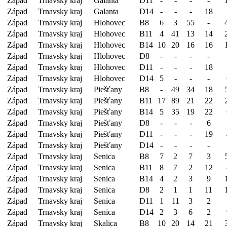
Západ
Trnavsky kraj
Galanta
D11
-
-
-
-
Západ
Trnavsky kraj
Galanta
D14
-
-
-
18
Západ
Trnavsky kraj
Hlohovec
B8
6
3
55
-
Západ
Trnavsky kraj
Hlohovec
B11
4
41
13
14
Západ
Trnavsky kraj
Hlohovec
B14
10
20
16
16
Západ
Trnavsky kraj
Hlohovec
D8
-
-
-
-
Západ
Trnavsky kraj
Hlohovec
D11
-
-
-
18
Západ
Trnavsky kraj
Hlohovec
D14
5
-
-
-
Západ
Trnavsky kraj
Piešťany
B8
-
49
34
18
Západ
Trnavsky kraj
Piešťany
B11
17
89
21
22
Západ
Trnavsky kraj
Piešťany
B14
5
35
19
22
Západ
Trnavsky kraj
Piešťany
D8
-
-
-
6
Západ
Trnavsky kraj
Piešťany
D11
-
-
-
19
Západ
Trnavsky kraj
Piešťany
D14
-
-
-
-
Západ
Trnavsky kraj
Senica
B8
7
2
7
3
Západ
Trnavsky kraj
Senica
B11
8
7
2
12
Západ
Trnavsky kraj
Senica
B14
4
2
3
9
Západ
Trnavsky kraj
Senica
D8
2
1
1
11
Západ
Trnavsky kraj
Senica
D11
1
11
3
2
Západ
Trnavsky kraj
Senica
D14
2
3
6
2
Západ
Trnavsky kraj
Skalica
B8
10
20
14
21