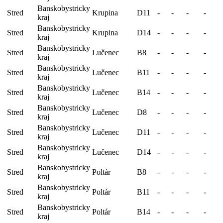
Banskobystricky
Stred
Krupina
D11
-
-
-
-
kraj
Banskobystricky
Stred
Krupina
D14
-
-
-
-
kraj
Banskobystricky
Stred
Lučenec
B8
-
-
-
-
kraj
Banskobystricky
Stred
Lučenec
B11
-
-
-
-
kraj
Banskobystricky
Stred
Lučenec
B14
-
-
-
-
kraj
Banskobystricky
Stred
Lučenec
D8
-
-
-
-
kraj
Banskobystricky
Stred
Lučenec
D11
-
-
-
-
kraj
Banskobystricky
Stred
Lučenec
D14
-
-
-
-
kraj
Banskobystricky
Stred
Poltár
B8
-
-
-
-
kraj
Banskobystricky
Stred
Poltár
B11
-
-
-
-
kraj
Banskobystricky
Stred
Poltár
B14
-
-
-
-
kraj