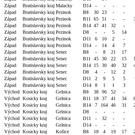
Západ
Bratislavsky kraj
Malacky
D14
-
-
-
-
Západ
Bratislavsky kraj
Pezinok
B8
30
23
-
-
Západ
Bratislavsky kraj
Pezinok
B11
65
51
-
-
Západ
Bratislavsky kraj
Pezinok
B14
47
41
32
-
Západ
Bratislavsky kraj
Pezinok
D8
-
-
5
14
Západ
Bratislavsky kraj
Pezinok
D11
6
10
2
-
Západ
Bratislavsky kraj
Pezinok
D14
-
14
4
7
Západ
Bratislavsky kraj
Senec
B8
-
8
21
17
Západ
Bratislavsky kraj
Senec
B11
45
30
22
15
Západ
Bratislavsky kraj
Senec
B14
15
30
40
32
Západ
Bratislavsky kraj
Senec
D8
4
-
12
2
Západ
Bratislavsky kraj
Senec
D11
2
9
5
5
Západ
Bratislavsky kraj
Senec
D14
8
1
1
3
Východ
Kosicky kraj
Gelnica
B8
38
96
52
-
Východ
Kosicky kraj
Gelnica
B11
18
37
41
34
Východ
Kosicky kraj
Gelnica
B14
7
164
46
31
Východ
Kosicky kraj
Gelnica
D8
-
-
-
-
Východ
Kosicky kraj
Gelnica
D11
-
32
-
-
Východ
Kosicky kraj
Gelnica
D14
-
-
-
-
Východ
Kosicky kraj
Košice
B8
18
4
19
17