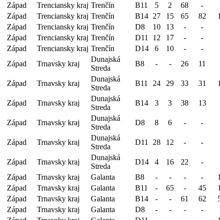
Západ
Trenciansky kraj
Trenčín
B11
5
2
68
-
Západ
Trenciansky kraj
Trenčín
B14
27
15
65
82
Západ
Trenciansky kraj
Trenčín
D8
10
13
-
-
Západ
Trenciansky kraj
Trenčín
D11
12
17
-
-
Západ
Trenciansky kraj
Trenčín
D14
6
10
-
-
Dunajská
Západ
Trnavsky kraj
B8
-
-
26
11
Streda
Dunajská
Západ
Trnavsky kraj
B11
24
29
33
31
Streda
Dunajská
Západ
Trnavsky kraj
B14
3
3
38
13
Streda
Dunajská
Západ
Trnavsky kraj
D8
8
6
-
-
Streda
Dunajská
Západ
Trnavsky kraj
D11
28
12
-
-
Streda
Dunajská
Západ
Trnavsky kraj
D14
4
16
22
-
Streda
Západ
Trnavsky kraj
Galanta
B8
-
-
-
-
Západ
Trnavsky kraj
Galanta
B11
-
65
-
45
Západ
Trnavsky kraj
Galanta
B14
-
-
61
62
Západ
Trnavsky kraj
Galanta
D8
-
-
-
-