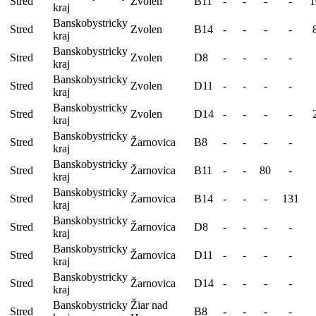
Stred
Zvolen
B11
-
-
-
-
1
kraj
Banskobystricky
Stred
Zvolen
B14
-
-
-
-
kraj
Banskobystricky
Stred
Zvolen
D8
-
-
-
-
kraj
Banskobystricky
Stred
Zvolen
D11
-
-
-
-
kraj
Banskobystricky
Stred
Zvolen
D14
-
-
-
-
kraj
Banskobystricky
Stred
Žarnovica
B8
-
-
-
-
kraj
Banskobystricky
Stred
Žarnovica
B11
-
-
80
-
kraj
Banskobystricky
Stred
Žarnovica
B14
-
-
-
131
kraj
Banskobystricky
Stred
Žarnovica
D8
-
-
-
-
kraj
Banskobystricky
Stred
Žarnovica
D11
-
-
-
-
kraj
Banskobystricky
Stred
Žarnovica
D14
-
-
-
-
kraj
Banskobystricky
Žiar nad
Stred
B8
-
-
-
-