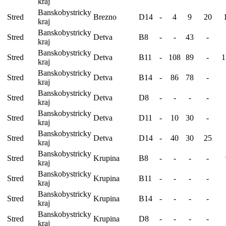
kraj
Banskobystricky
Stred
Brezno
D14
-
4
9
20
kraj
Banskobystricky
Stred
Detva
B8
-
-
43
-
kraj
Banskobystricky
Stred
Detva
B11
-
108
89
-
1
kraj
Banskobystricky
Stred
Detva
B14
-
86
78
-
kraj
Banskobystricky
Stred
Detva
D8
-
-
-
-
kraj
Banskobystricky
Stred
Detva
D11
-
10
30
-
kraj
Banskobystricky
Stred
Detva
D14
-
40
30
25
kraj
Banskobystricky
Stred
Krupina
B8
-
-
-
-
kraj
Banskobystricky
Stred
Krupina
B11
-
-
-
-
kraj
Banskobystricky
Stred
Krupina
B14
-
-
-
-
kraj
Banskobystricky
Stred
Krupina
D8
-
-
-
-
kraj