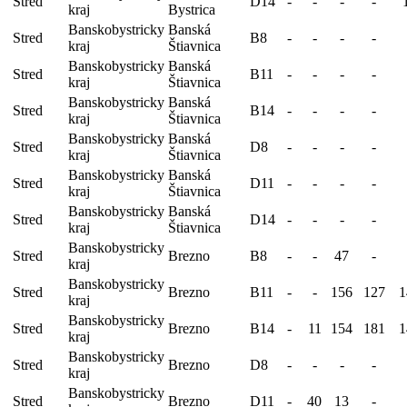
Stred
D14
-
-
-
-
kraj
Bystrica
Banskobystricky
Banská
Stred
B8
-
-
-
-
kraj
Štiavnica
Banskobystricky
Banská
Stred
B11
-
-
-
-
kraj
Štiavnica
Banskobystricky
Banská
Stred
B14
-
-
-
-
kraj
Štiavnica
Banskobystricky
Banská
Stred
D8
-
-
-
-
kraj
Štiavnica
Banskobystricky
Banská
Stred
D11
-
-
-
-
kraj
Štiavnica
Banskobystricky
Banská
Stred
D14
-
-
-
-
kraj
Štiavnica
Banskobystricky
Stred
Brezno
B8
-
-
47
-
kraj
Banskobystricky
Stred
Brezno
B11
-
-
156
127
1
kraj
Banskobystricky
Stred
Brezno
B14
-
11
154
181
1
kraj
Banskobystricky
Stred
Brezno
D8
-
-
-
-
kraj
Banskobystricky
Stred
Brezno
D11
-
40
13
-