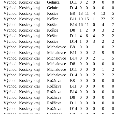
Východ
Kosicky kraj
Gelnica
D11
0
2
0
0
0
Východ
Kosicky kraj
Gelnica
D14
0
0
0
0
0
Východ
Kosicky kraj
Košice
B8
13
11
4
13
5
Východ
Kosicky kraj
Košice
B11
19
15
11
22
2
Východ
Kosicky kraj
Košice
B14
16
11
6
4
7
Východ
Kosicky kraj
Košice
D8
1
2
0
3
2
Východ
Kosicky kraj
Košice
D11
4
6
4
2
2
Východ
Kosicky kraj
Košice
D14
1
0
3
2
2
Východ
Kosicky kraj
Michalovce
B8
0
0
1
0
2
Východ
Kosicky kraj
Michalovce
B11
0
0
2
9
9
Východ
Kosicky kraj
Michalovce
B14
0
0
2
1
5
Východ
Kosicky kraj
Michalovce
D8
0
0
0
0
0
Východ
Kosicky kraj
Michalovce
D11
0
0
0
1
2
Východ
Kosicky kraj
Michalovce
D14
0
0
2
2
2
Východ
Kosicky kraj
Rožňava
B8
0
0
0
0
0
Východ
Kosicky kraj
Rožňava
B11
0
0
0
0
0
Východ
Kosicky kraj
Rožňava
B14
0
0
0
0
0
Východ
Kosicky kraj
Rožňava
D8
0
0
0
0
0
Východ
Kosicky kraj
Rožňava
D11
0
0
0
0
0
Východ
Kosicky kraj
Rožňava
D14
0
0
0
0
0