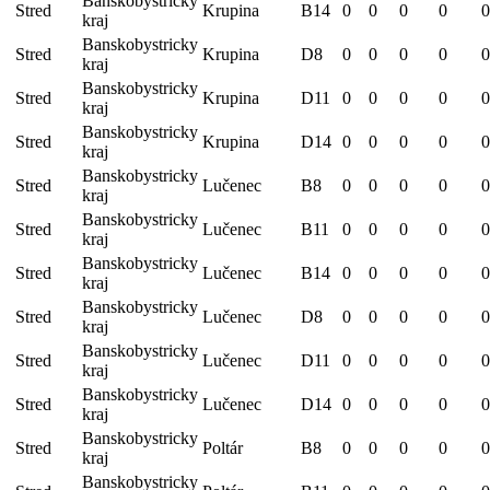
Banskobystricky
Stred
Krupina
B14
0
0
0
0
0
kraj
Banskobystricky
Stred
Krupina
D8
0
0
0
0
0
kraj
Banskobystricky
Stred
Krupina
D11
0
0
0
0
0
kraj
Banskobystricky
Stred
Krupina
D14
0
0
0
0
0
kraj
Banskobystricky
Stred
Lučenec
B8
0
0
0
0
0
kraj
Banskobystricky
Stred
Lučenec
B11
0
0
0
0
0
kraj
Banskobystricky
Stred
Lučenec
B14
0
0
0
0
0
kraj
Banskobystricky
Stred
Lučenec
D8
0
0
0
0
0
kraj
Banskobystricky
Stred
Lučenec
D11
0
0
0
0
0
kraj
Banskobystricky
Stred
Lučenec
D14
0
0
0
0
0
kraj
Banskobystricky
Stred
Poltár
B8
0
0
0
0
0
kraj
Banskobystricky