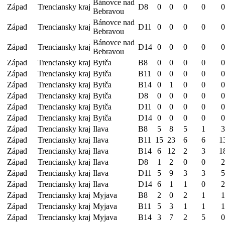
Bánovce nad
Západ
Trenciansky kraj
D8
0
0
0
0
0
Bebravou
Bánovce nad
Západ
Trenciansky kraj
D11
0
0
0
0
0
Bebravou
Bánovce nad
Západ
Trenciansky kraj
D14
0
0
0
0
0
Bebravou
Západ
Trenciansky kraj
Bytča
B8
0
0
0
0
0
Západ
Trenciansky kraj
Bytča
B11
0
0
0
0
0
Západ
Trenciansky kraj
Bytča
B14
0
1
0
0
0
Západ
Trenciansky kraj
Bytča
D8
0
0
0
0
0
Západ
Trenciansky kraj
Bytča
D11
0
0
0
0
0
Západ
Trenciansky kraj
Bytča
D14
0
0
0
0
0
Západ
Trenciansky kraj
Ilava
B8
5
8
5
1
3
Západ
Trenciansky kraj
Ilava
B11
15
23
6
6
1
Západ
Trenciansky kraj
Ilava
B14
6
12
2
3
1
Západ
Trenciansky kraj
Ilava
D8
1
2
0
0
2
Západ
Trenciansky kraj
Ilava
D11
5
9
3
3
5
Západ
Trenciansky kraj
Ilava
D14
6
1
1
0
2
Západ
Trenciansky kraj
Myjava
B8
2
0
2
1
1
Západ
Trenciansky kraj
Myjava
B11
5
3
1
1
1
Západ
Trenciansky kraj
Myjava
B14
3
7
2
5
0