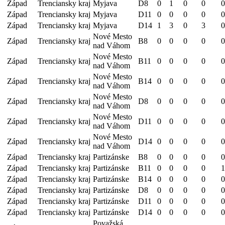
Západ
Trenciansky kraj
Myjava
D8
0
1
0
0
0
Západ
Trenciansky kraj
Myjava
D11
0
0
0
0
0
Západ
Trenciansky kraj
Myjava
D14
1
3
0
3
0
Nové Mesto
Západ
Trenciansky kraj
B8
0
0
0
0
0
nad Váhom
Nové Mesto
Západ
Trenciansky kraj
B11
0
0
0
0
0
nad Váhom
Nové Mesto
Západ
Trenciansky kraj
B14
0
0
0
0
0
nad Váhom
Nové Mesto
Západ
Trenciansky kraj
D8
0
0
0
0
0
nad Váhom
Nové Mesto
Západ
Trenciansky kraj
D11
0
0
0
0
0
nad Váhom
Nové Mesto
Západ
Trenciansky kraj
D14
0
0
0
0
0
nad Váhom
Západ
Trenciansky kraj
Partizánske
B8
0
0
0
0
0
Západ
Trenciansky kraj
Partizánske
B11
0
0
0
0
1
Západ
Trenciansky kraj
Partizánske
B14
0
0
0
0
0
Západ
Trenciansky kraj
Partizánske
D8
0
0
0
0
0
Západ
Trenciansky kraj
Partizánske
D11
0
0
0
0
0
Západ
Trenciansky kraj
Partizánske
D14
0
0
0
0
0
Považská