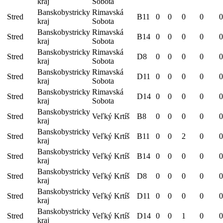
kraj
Sobota
Banskobystricky
Rimavská
Stred
B11
0
0
0
0
0
kraj
Sobota
Banskobystricky
Rimavská
Stred
B14
0
0
0
0
0
kraj
Sobota
Banskobystricky
Rimavská
Stred
D8
0
0
0
0
0
kraj
Sobota
Banskobystricky
Rimavská
Stred
D11
0
0
0
0
0
kraj
Sobota
Banskobystricky
Rimavská
Stred
D14
0
0
0
0
0
kraj
Sobota
Banskobystricky
Stred
Veľký Krtíš
B8
0
0
0
0
0
kraj
Banskobystricky
Stred
Veľký Krtíš
B11
0
0
2
0
0
kraj
Banskobystricky
Stred
Veľký Krtíš
B14
0
0
0
0
0
kraj
Banskobystricky
Stred
Veľký Krtíš
D8
0
0
0
0
0
kraj
Banskobystricky
Stred
Veľký Krtíš
D11
0
0
0
0
0
kraj
Banskobystricky
Stred
Veľký Krtíš
D14
0
0
1
0
0
kraj