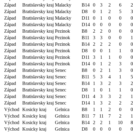
Západ
Bratislavsky kraj
Malacky
B14
0
3
2
6
2
Západ
Bratislavsky kraj
Malacky
D8
0
1
2
5
3
Západ
Bratislavsky kraj
Malacky
D11
0
1
0
0
0
Západ
Bratislavsky kraj
Malacky
D14
0
0
0
0
0
Západ
Bratislavsky kraj
Pezinok
B8
2
2
0
0
0
Západ
Bratislavsky kraj
Pezinok
B11
3
3
0
0
1
Západ
Bratislavsky kraj
Pezinok
B14
2
2
2
0
0
Západ
Bratislavsky kraj
Pezinok
D8
0
0
1
1
0
Západ
Bratislavsky kraj
Pezinok
D11
3
1
1
0
0
Západ
Bratislavsky kraj
Pezinok
D14
0
1
2
3
0
Západ
Bratislavsky kraj
Senec
B8
0
2
1
3
0
Západ
Bratislavsky kraj
Senec
B11
5
3
4
1
5
Západ
Bratislavsky kraj
Senec
B14
1
3
2
3
2
Západ
Bratislavsky kraj
Senec
D8
1
0
1
1
0
Západ
Bratislavsky kraj
Senec
D11
4
3
3
2
1
Západ
Bratislavsky kraj
Senec
D14
1
3
2
2
2
Východ
Kosicky kraj
Gelnica
B8
1
1
2
0
0
Východ
Kosicky kraj
Gelnica
B11
7
11
7
2
1
Východ
Kosicky kraj
Gelnica
B14
2
2
1
10
8
Východ
Kosicky kraj
Gelnica
D8
0
0
0
0
0