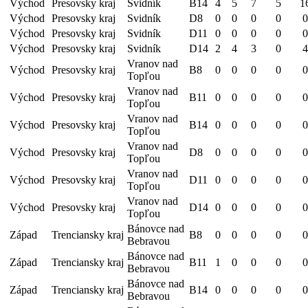
Východ
Presovsky kraj
Svidník
B14
4
5
7
5
1
Východ
Presovsky kraj
Svidník
D8
0
0
0
0
0
Východ
Presovsky kraj
Svidník
D11
0
0
0
0
0
Východ
Presovsky kraj
Svidník
D14
2
4
3
0
4
Vranov nad
Východ
Presovsky kraj
B8
0
0
0
0
0
Topľou
Vranov nad
Východ
Presovsky kraj
B11
0
0
0
0
0
Topľou
Vranov nad
Východ
Presovsky kraj
B14
0
0
0
0
0
Topľou
Vranov nad
Východ
Presovsky kraj
D8
0
0
0
0
0
Topľou
Vranov nad
Východ
Presovsky kraj
D11
0
0
0
0
0
Topľou
Vranov nad
Východ
Presovsky kraj
D14
0
0
0
0
0
Topľou
Bánovce nad
Západ
Trenciansky kraj
B8
0
0
0
0
0
Bebravou
Bánovce nad
Západ
Trenciansky kraj
B11
1
0
0
0
0
Bebravou
Bánovce nad
Západ
Trenciansky kraj
B14
0
0
0
0
0
Bebravou