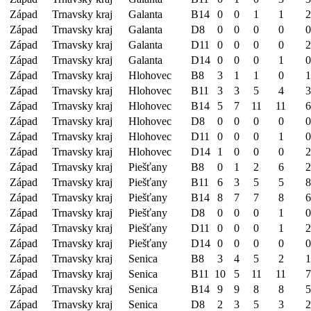
Západ
Trnavsky kraj
Galanta
B14
0
0
1
1
2
Západ
Trnavsky kraj
Galanta
D8
0
0
0
0
0
Západ
Trnavsky kraj
Galanta
D11
0
0
0
0
2
Západ
Trnavsky kraj
Galanta
D14
0
0
0
1
0
Západ
Trnavsky kraj
Hlohovec
B8
3
1
1
0
1
Západ
Trnavsky kraj
Hlohovec
B11
3
3
5
4
3
Západ
Trnavsky kraj
Hlohovec
B14
5
7
11
11
6
Západ
Trnavsky kraj
Hlohovec
D8
0
0
0
0
0
Západ
Trnavsky kraj
Hlohovec
D11
0
0
0
1
0
Západ
Trnavsky kraj
Hlohovec
D14
1
0
0
0
2
Západ
Trnavsky kraj
Piešťany
B8
0
1
2
6
2
Západ
Trnavsky kraj
Piešťany
B11
6
3
5
5
8
Západ
Trnavsky kraj
Piešťany
B14
8
7
7
8
6
Západ
Trnavsky kraj
Piešťany
D8
0
0
0
1
0
Západ
Trnavsky kraj
Piešťany
D11
0
0
0
1
2
Západ
Trnavsky kraj
Piešťany
D14
0
0
0
0
0
Západ
Trnavsky kraj
Senica
B8
3
4
5
2
1
Západ
Trnavsky kraj
Senica
B11
10
5
11
11
7
Západ
Trnavsky kraj
Senica
B14
9
9
8
8
5
Západ
Trnavsky kraj
Senica
D8
2
3
5
3
2