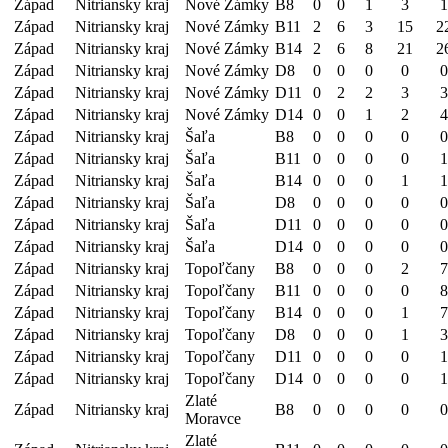
Západ
Nitriansky kraj
Nové Zámky
B8
0
0
1
3
1
Západ
Nitriansky kraj
Nové Zámky
B11
2
6
3
15
2
Západ
Nitriansky kraj
Nové Zámky
B14
2
6
8
21
2
Západ
Nitriansky kraj
Nové Zámky
D8
0
0
0
0
0
Západ
Nitriansky kraj
Nové Zámky
D11
0
2
2
3
3
Západ
Nitriansky kraj
Nové Zámky
D14
0
0
1
2
4
Západ
Nitriansky kraj
Šaľa
B8
0
0
0
0
0
Západ
Nitriansky kraj
Šaľa
B11
0
0
0
0
1
Západ
Nitriansky kraj
Šaľa
B14
0
0
0
1
1
Západ
Nitriansky kraj
Šaľa
D8
0
0
0
0
0
Západ
Nitriansky kraj
Šaľa
D11
0
0
0
0
0
Západ
Nitriansky kraj
Šaľa
D14
0
0
0
0
0
Západ
Nitriansky kraj
Topoľčany
B8
0
0
0
2
7
Západ
Nitriansky kraj
Topoľčany
B11
0
0
0
0
8
Západ
Nitriansky kraj
Topoľčany
B14
0
0
0
1
7
Západ
Nitriansky kraj
Topoľčany
D8
0
0
0
1
3
Západ
Nitriansky kraj
Topoľčany
D11
0
0
0
0
1
Západ
Nitriansky kraj
Topoľčany
D14
0
0
0
0
1
Zlaté
Západ
Nitriansky kraj
B8
0
0
0
0
0
Moravce
Zlaté