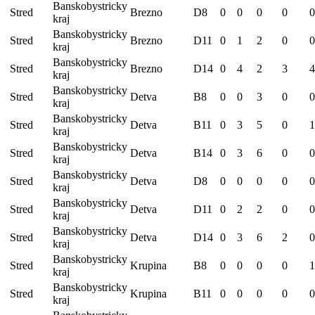
Banskobystricky
Stred
Brezno
D8
0
0
0
0
0
kraj
Banskobystricky
Stred
Brezno
D11
0
1
2
0
0
kraj
Banskobystricky
Stred
Brezno
D14
0
4
2
3
4
kraj
Banskobystricky
Stred
Detva
B8
0
0
3
0
0
kraj
Banskobystricky
Stred
Detva
B11
0
3
5
0
1
kraj
Banskobystricky
Stred
Detva
B14
0
3
6
0
0
kraj
Banskobystricky
Stred
Detva
D8
0
0
0
0
0
kraj
Banskobystricky
Stred
Detva
D11
0
2
2
0
0
kraj
Banskobystricky
Stred
Detva
D14
0
3
6
2
0
kraj
Banskobystricky
Stred
Krupina
B8
0
0
0
0
1
kraj
Banskobystricky
Stred
Krupina
B11
0
0
0
0
0
kraj