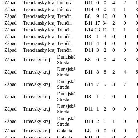
Západ
Trenciansky kraj
Púchov
D11
0
0
4
2
1
Západ
Trenciansky kraj
Púchov
D14
0
0
4
1
3
Západ
Trenciansky kraj
Trenčín
B8
9
13
0
0
0
Západ
Trenciansky kraj
Trenčín
B11
17
34
2
0
0
Západ
Trenciansky kraj
Trenčín
B14
23
12
1
1
3
Západ
Trenciansky kraj
Trenčín
D8
1
3
0
0
0
Západ
Trenciansky kraj
Trenčín
D11
4
4
0
0
0
Západ
Trenciansky kraj
Trenčín
D14
3
2
0
0
0
Dunajská
Západ
Trnavsky kraj
B8
0
0
4
3
3
Streda
Dunajská
Západ
Trnavsky kraj
B11
8
8
2
4
6
Streda
Dunajská
Západ
Trnavsky kraj
B14
7
5
3
7
0
Streda
Dunajská
Západ
Trnavsky kraj
D8
1
1
0
0
0
Streda
Dunajská
Západ
Trnavsky kraj
D11
1
2
0
0
0
Streda
Dunajská
Západ
Trnavsky kraj
D14
2
1
1
0
0
Streda
Západ
Trnavsky kraj
Galanta
B8
0
0
0
0
1
Západ
Trnavsky kraj
Galanta
B11
0
1
0
3
3