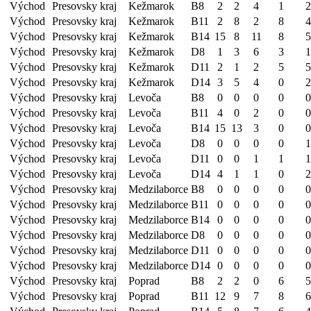
Východ
Presovsky kraj
Kežmarok
B8
2
2
4
1
2
Východ
Presovsky kraj
Kežmarok
B11
2
8
2
8
4
Východ
Presovsky kraj
Kežmarok
B14
15
8
11
8
5
Východ
Presovsky kraj
Kežmarok
D8
1
3
6
3
1
Východ
Presovsky kraj
Kežmarok
D11
2
1
2
5
5
Východ
Presovsky kraj
Kežmarok
D14
3
5
4
0
2
Východ
Presovsky kraj
Levoča
B8
0
0
0
0
0
Východ
Presovsky kraj
Levoča
B11
4
0
2
0
0
Východ
Presovsky kraj
Levoča
B14
15
13
3
0
0
Východ
Presovsky kraj
Levoča
D8
0
0
0
0
1
Východ
Presovsky kraj
Levoča
D11
0
0
1
1
1
Východ
Presovsky kraj
Levoča
D14
4
1
1
0
2
Východ
Presovsky kraj
Medzilaborce
B8
0
0
0
0
0
Východ
Presovsky kraj
Medzilaborce
B11
0
0
0
0
0
Východ
Presovsky kraj
Medzilaborce
B14
0
0
0
0
0
Východ
Presovsky kraj
Medzilaborce
D8
0
0
0
0
0
Východ
Presovsky kraj
Medzilaborce
D11
0
0
0
0
0
Východ
Presovsky kraj
Medzilaborce
D14
0
0
0
0
0
Východ
Presovsky kraj
Poprad
B8
2
2
0
6
5
Východ
Presovsky kraj
Poprad
B11
12
9
7
8
6