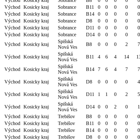
Východ
Kosicky kraj
Sobrance
B8
0
0
0
0
0
Východ
Kosicky kraj
Sobrance
B11
0
0
0
0
0
Východ
Kosicky kraj
Sobrance
B14
0
0
0
0
0
Východ
Kosicky kraj
Sobrance
D8
0
0
0
0
0
Východ
Kosicky kraj
Sobrance
D11
0
0
0
0
0
Východ
Kosicky kraj
Sobrance
D14
0
0
0
0
0
Spišská
Východ
Kosicky kraj
B8
0
0
0
2
7
Nová Ves
Spišská
Východ
Kosicky kraj
B11
4
6
4
14
1
Nová Ves
Spišská
Východ
Kosicky kraj
B14
7
6
4
7
7
Nová Ves
Spišská
Východ
Kosicky kraj
D8
0
0
0
0
4
Nová Ves
Spišská
Východ
Kosicky kraj
D11
1
1
0
2
5
Nová Ves
Spišská
Východ
Kosicky kraj
D14
0
0
2
0
1
Nová Ves
Východ
Kosicky kraj
Trebišov
B8
0
0
0
0
0
Východ
Kosicky kraj
Trebišov
B11
0
0
0
0
0
Východ
Kosicky kraj
Trebišov
B14
0
0
0
0
0
Východ
Kosicky kraj
Trebišov
D8
0
0
0
0
0