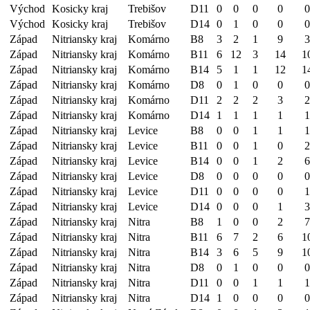
Východ
Kosicky kraj
Trebišov
D11
0
0
0
0
0
Východ
Kosicky kraj
Trebišov
D14
0
1
0
0
0
Západ
Nitriansky kraj
Komárno
B8
3
2
1
9
3
Západ
Nitriansky kraj
Komárno
B11
6
12
3
14
1
Západ
Nitriansky kraj
Komárno
B14
5
1
1
12
1
Západ
Nitriansky kraj
Komárno
D8
0
1
0
0
0
Západ
Nitriansky kraj
Komárno
D11
2
2
2
3
2
Západ
Nitriansky kraj
Komárno
D14
1
1
1
1
1
Západ
Nitriansky kraj
Levice
B8
0
0
1
1
1
Západ
Nitriansky kraj
Levice
B11
0
0
1
0
2
Západ
Nitriansky kraj
Levice
B14
0
0
1
2
6
Západ
Nitriansky kraj
Levice
D8
0
0
0
0
0
Západ
Nitriansky kraj
Levice
D11
0
0
0
0
1
Západ
Nitriansky kraj
Levice
D14
0
0
0
1
3
Západ
Nitriansky kraj
Nitra
B8
1
0
0
2
7
Západ
Nitriansky kraj
Nitra
B11
6
7
2
6
1
Západ
Nitriansky kraj
Nitra
B14
3
6
5
9
1
Západ
Nitriansky kraj
Nitra
D8
0
1
0
0
0
Západ
Nitriansky kraj
Nitra
D11
0
0
1
1
1
Západ
Nitriansky kraj
Nitra
D14
1
0
0
0
0