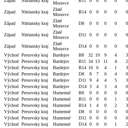
Západ
Nitriansky kraj
B11
0
0
0
0
0
Moravce
Zlaté
Západ
Nitriansky kraj
B14
0
0
0
0
0
Moravce
Zlaté
Západ
Nitriansky kraj
D8
0
0
0
0
0
Moravce
Zlaté
Západ
Nitriansky kraj
D11
0
0
0
0
0
Moravce
Zlaté
Západ
Nitriansky kraj
D14
0
0
0
0
0
Moravce
Východ
Presovsky kraj
Bardejov
B8
32
19
9
4
3
Východ
Presovsky kraj
Bardejov
B11
34
13
11
4
2
Východ
Presovsky kraj
Bardejov
B14
16
6
4
1
3
Východ
Presovsky kraj
Bardejov
D8
8
7
6
4
0
Východ
Presovsky kraj
Bardejov
D11
9
4
4
5
3
Východ
Presovsky kraj
Bardejov
D14
3
4
3
4
0
Východ
Presovsky kraj
Humenné
B8
0
0
0
0
0
Východ
Presovsky kraj
Humenné
B11
0
0
0
1
3
Východ
Presovsky kraj
Humenné
B14
1
4
0
2
3
Východ
Presovsky kraj
Humenné
D8
0
0
0
0
0
Východ
Presovsky kraj
Humenné
D11
0
0
0
0
0
Východ
Presovsky kraj
Humenné
D14
0
0
0
1
2