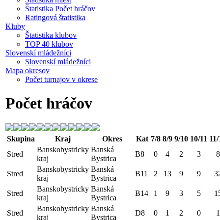
Štatistika Počet hráčov
Ratingová štatistika
Kluby
Štatistika klubov
TOP 40 klubov
Slovenskí mládežníci
Slovenskí mládežníci
Mapa okresov
Počet turnajov v okrese
Počet hráčov
Skupina
Kraj
Okres
Kat
7/8
8/9
9/10
10/11
11/
Banskobystricky
Banská
Stred
B8
0
4
2
3
8
kraj
Bystrica
Banskobystricky
Banská
Stred
B11
2
13
9
9
3
kraj
Bystrica
Banskobystricky
Banská
Stred
B14
1
9
3
5
1
kraj
Bystrica
Banskobystricky
Banská
Stred
D8
0
1
2
0
1
kraj
Bystrica