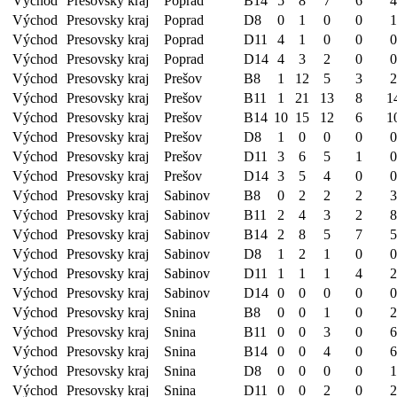
Východ
Presovsky kraj
Poprad
B14
5
8
7
6
4
Východ
Presovsky kraj
Poprad
D8
0
1
0
0
1
Východ
Presovsky kraj
Poprad
D11
4
1
0
0
0
Východ
Presovsky kraj
Poprad
D14
4
3
2
0
0
Východ
Presovsky kraj
Prešov
B8
1
12
5
3
2
Východ
Presovsky kraj
Prešov
B11
1
21
13
8
1
Východ
Presovsky kraj
Prešov
B14
10
15
12
6
1
Východ
Presovsky kraj
Prešov
D8
1
0
0
0
0
Východ
Presovsky kraj
Prešov
D11
3
6
5
1
0
Východ
Presovsky kraj
Prešov
D14
3
5
4
0
0
Východ
Presovsky kraj
Sabinov
B8
0
2
2
2
3
Východ
Presovsky kraj
Sabinov
B11
2
4
3
2
8
Východ
Presovsky kraj
Sabinov
B14
2
8
5
7
5
Východ
Presovsky kraj
Sabinov
D8
1
2
1
0
0
Východ
Presovsky kraj
Sabinov
D11
1
1
1
4
2
Východ
Presovsky kraj
Sabinov
D14
0
0
0
0
0
Východ
Presovsky kraj
Snina
B8
0
0
1
0
2
Východ
Presovsky kraj
Snina
B11
0
0
3
0
6
Východ
Presovsky kraj
Snina
B14
0
0
4
0
6
Východ
Presovsky kraj
Snina
D8
0
0
0
0
1
Východ
Presovsky kraj
Snina
D11
0
0
2
0
2