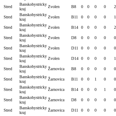
Banskobystricky
Stred
Zvolen
B8
0
0
0
0
2
kraj
Banskobystricky
Stred
Zvolen
B11
0
0
0
0
1
kraj
Banskobystricky
Stred
Zvolen
B14
0
0
0
0
2
kraj
Banskobystricky
Stred
Zvolen
D8
0
0
0
0
0
kraj
Banskobystricky
Stred
Zvolen
D11
0
0
0
0
0
kraj
Banskobystricky
Stred
Zvolen
D14
0
0
0
0
1
kraj
Banskobystricky
Stred
Žarnovica
B8
0
0
0
0
0
kraj
Banskobystricky
Stred
Žarnovica
B11
0
0
1
0
0
kraj
Banskobystricky
Stred
Žarnovica
B14
0
0
0
1
0
kraj
Banskobystricky
Stred
Žarnovica
D8
0
0
0
0
0
kraj
Banskobystricky
Stred
Žarnovica
D11
0
0
0
0
0
kraj