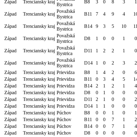
Západ
Trenciansky kraj
B8
3
0
8
3
1
Bystrica
Považská
Západ
Trenciansky kraj
B11
7
4
9
4
1
Bystrica
Považská
Západ
Trenciansky kraj
B14
9
3
5
10
1
Bystrica
Považská
Západ
Trenciansky kraj
D8
1
0
0
1
0
Bystrica
Považská
Západ
Trenciansky kraj
D11
1
2
2
1
0
Bystrica
Považská
Západ
Trenciansky kraj
D14
1
0
2
3
2
Bystrica
Západ
Trenciansky kraj
Prievidza
B8
1
4
2
0
6
Západ
Trenciansky kraj
Prievidza
B11
0
3
4
5
1
Západ
Trenciansky kraj
Prievidza
B14
2
1
2
1
4
Západ
Trenciansky kraj
Prievidza
D8
0
1
0
0
0
Západ
Trenciansky kraj
Prievidza
D11
2
1
0
0
2
Západ
Trenciansky kraj
Prievidza
D14
1
1
0
0
0
Západ
Trenciansky kraj
Púchov
B8
0
0
1
0
1
Západ
Trenciansky kraj
Púchov
B11
0
0
7
1
2
Západ
Trenciansky kraj
Púchov
B14
0
0
7
1
4
Západ
Trenciansky kraj
Púchov
D8
0
0
0
0
0