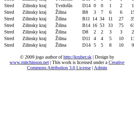
Stred
Zilinsky kraj
Tvrdošín
D14
0
0
1
2
1
Stred
Zilinsky kraj
Žilina
B8
3
7
6
6
1
Stred
Zilinsky kraj
Žilina
B11
14
34
11
27
3
Stred
Zilinsky kraj
Žilina
B14
16
53
33
75
6
Stred
Zilinsky kraj
Žilina
D8
2
2
3
3
2
Stred
Zilinsky kraj
Žilina
D11
4
4
5
10
1
Stred
Zilinsky kraj
Žilina
D14
5
5
8
10
9
© 2009 jogo author of
http://kruber.sk
| Design by
www.mitchinson.net
| This work is licensed under a
Creative
Commons Attribution 3.0 License
|
Admin