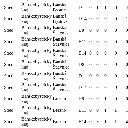
Banskobystricky
Banská
Stred
D11
0
1
1
3
4
kraj
Bystrica
Banskobystricky
Banská
Stred
D14
0
0
0
0
1
kraj
Bystrica
Banskobystricky
Banská
Stred
B8
0
0
0
0
0
kraj
Štiavnica
Banskobystricky
Banská
Stred
B11
0
0
0
0
0
kraj
Štiavnica
Banskobystricky
Banská
Stred
B14
0
0
0
0
0
kraj
Štiavnica
Banskobystricky
Banská
Stred
D8
0
0
0
0
0
kraj
Štiavnica
Banskobystricky
Banská
Stred
D11
0
0
0
0
0
kraj
Štiavnica
Banskobystricky
Banská
Stred
D14
0
0
0
0
0
kraj
Štiavnica
Banskobystricky
Stred
Brezno
B8
0
0
1
0
0
kraj
Banskobystricky
Stred
Brezno
B11
0
0
1
1
1
kraj
Banskobystricky
Stred
Brezno
B14
0
3
1
1
4
kraj