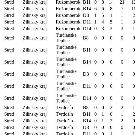
Stred
Zilinsky kraj
Ružomberok
B11
0
8
14
21
1
Stred
Zilinsky kraj
Ružomberok
B14
6
6
8
7
1
Stred
Zilinsky kraj
Ružomberok
D8
1
5
1
1
2
Stred
Zilinsky kraj
Ružomberok
D11
1
4
5
1
3
Stred
Zilinsky kraj
Ružomberok
D14
0
3
2
3
1
Turčianske
Stred
Zilinsky kraj
B8
0
0
0
0
0
Teplice
Turčianske
Stred
Zilinsky kraj
B11
0
0
0
0
0
Teplice
Turčianske
Stred
Zilinsky kraj
B14
0
0
0
0
0
Teplice
Turčianske
Stred
Zilinsky kraj
D8
0
0
0
0
0
Teplice
Turčianske
Stred
Zilinsky kraj
D11
0
0
0
0
0
Teplice
Turčianske
Stred
Zilinsky kraj
D14
0
0
0
0
0
Teplice
Stred
Zilinsky kraj
Tvrdošín
B8
0
0
2
2
1
Stred
Zilinsky kraj
Tvrdošín
B11
0
1
0
1
2
Stred
Zilinsky kraj
Tvrdošín
B14
0
1
2
2
0
Stred
Zilinsky kraj
Tvrdošín
D8
0
0
0
0
0
Stred
Zilinsky kraj
Tvrdošín
D11
0
0
1
1
1