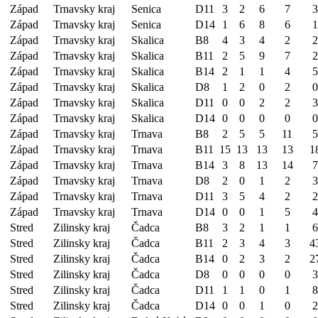
Západ
Trnavsky kraj
Senica
D11
3
2
6
7
3
Západ
Trnavsky kraj
Senica
D14
1
6
8
6
1
Západ
Trnavsky kraj
Skalica
B8
4
3
4
2
2
Západ
Trnavsky kraj
Skalica
B11
2
5
9
7
2
Západ
Trnavsky kraj
Skalica
B14
2
1
1
4
5
Západ
Trnavsky kraj
Skalica
D8
1
2
0
2
0
Západ
Trnavsky kraj
Skalica
D11
0
0
2
2
3
Západ
Trnavsky kraj
Skalica
D14
0
0
0
0
0
Západ
Trnavsky kraj
Trnava
B8
2
5
5
11
5
Západ
Trnavsky kraj
Trnava
B11
15
13
13
13
1
Západ
Trnavsky kraj
Trnava
B14
3
8
13
14
7
Západ
Trnavsky kraj
Trnava
D8
2
0
1
2
3
Západ
Trnavsky kraj
Trnava
D11
3
5
4
2
2
Západ
Trnavsky kraj
Trnava
D14
0
0
1
5
4
Stred
Zilinsky kraj
Čadca
B8
3
2
1
1
6
Stred
Zilinsky kraj
Čadca
B11
2
3
4
3
4
Stred
Zilinsky kraj
Čadca
B14
0
2
3
2
2
Stred
Zilinsky kraj
Čadca
D8
0
0
0
0
3
Stred
Zilinsky kraj
Čadca
D11
1
1
0
1
8
Stred
Zilinsky kraj
Čadca
D14
0
0
1
0
2