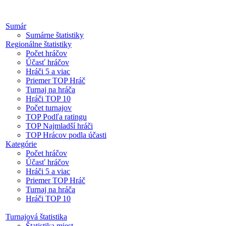
Sumár
Sumárne štatistiky
Regionálne štatistiky
Počet hráčov
Účasť hráčov
Hráči 5 a viac
Priemer TOP Hráč
Turnaj na hráča
Hráči TOP 10
Počet turnajov
TOP Podľa ratingu
TOP Najmladší hráči
TOP Hrácov podla účasti
Kategórie
Počet hráčov
Účasť hráčov
Hráči 5 a viac
Priemer TOP Hráč
Turnaj na hráča
Hráči TOP 10
Turnajová štatistika
Štatistika miest