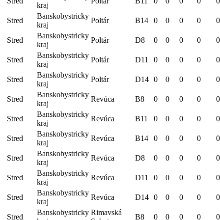
Stred
Poltár
B11
0
0
0
0
0
kraj
Banskobystricky
Stred
Poltár
B14
0
0
0
0
0
kraj
Banskobystricky
Stred
Poltár
D8
0
0
0
0
0
kraj
Banskobystricky
Stred
Poltár
D11
0
0
0
0
0
kraj
Banskobystricky
Stred
Poltár
D14
0
0
0
0
0
kraj
Banskobystricky
Stred
Revúca
B8
0
0
0
0
0
kraj
Banskobystricky
Stred
Revúca
B11
0
0
0
0
0
kraj
Banskobystricky
Stred
Revúca
B14
0
0
0
0
0
kraj
Banskobystricky
Stred
Revúca
D8
0
0
0
0
0
kraj
Banskobystricky
Stred
Revúca
D11
0
0
0
0
0
kraj
Banskobystricky
Stred
Revúca
D14
0
0
0
0
0
kraj
Banskobystricky
Rimavská
Stred
B8
0
0
0
0
0