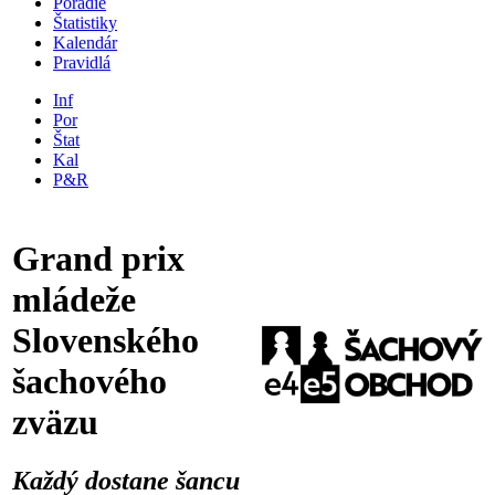
Poradie
Štatistiky
Kalendár
Pravidlá
Inf
Por
Štat
Kal
P&R
Grand prix
mládeže
Slovenského
šachového
zväzu
Každý dostane šancu