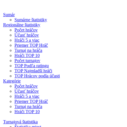
Sumár
Sumárne štatistiky
Regionálne štatistiky
Počet hráčov
Účasť hráčov
Hráči 5 a viac
Priemer TOP Hráč
Turnaj na hráča
Hráči TOP 10
Počet turnajov
TOP Podľa ratingu
TOP Najmladší hráči
TOP Hrácov podla účasti
Kategórie
Počet hráčov
Účasť hráčov
Hráči 5 a viac
Priemer TOP Hráč
Turnaj na hráča
Hráči TOP 10
Turnajová štatistika
Štatistika miest