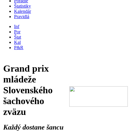
Poradie
Štatistiky
Kalendár
Pravidlá
Inf
Por
Štat
Kal
P&R
Grand prix
mládeže
Slovenského
šachového
zväzu
Každý dostane šancu