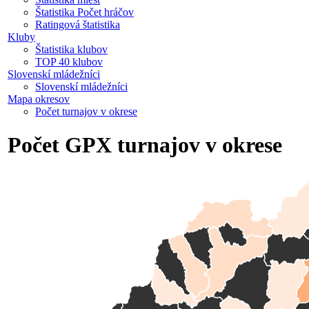
Štatistika Počet hráčov
Ratingová štatistika
Kluby
Štatistika klubov
TOP 40 klubov
Slovenskí mládežníci
Slovenskí mládežníci
Mapa okresov
Počet turnajov v okrese
Počet GPX turnajov v okrese