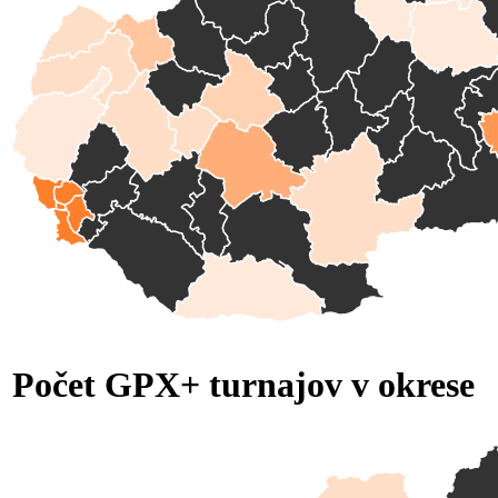
Počet GPX+ turnajov v okrese