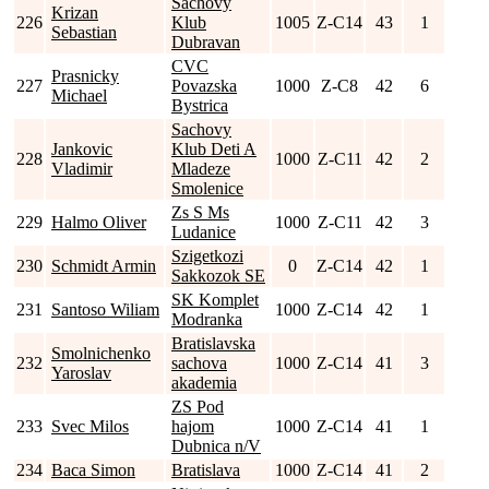
Sachovy
Krizan
226
Klub
1005
Z-C14
43
1
Sebastian
Dubravan
CVC
Prasnicky
227
Povazska
1000
Z-C8
42
6
Michael
Bystrica
Sachovy
Jankovic
Klub Deti A
228
1000
Z-C11
42
2
Vladimir
Mladeze
Smolenice
Zs S Ms
229
Halmo Oliver
1000
Z-C11
42
3
Ludanice
Szigetkozi
230
Schmidt Armin
0
Z-C14
42
1
Sakkozok SE
SK Komplet
231
Santoso Wiliam
1000
Z-C14
42
1
Modranka
Bratislavska
Smolnichenko
232
sachova
1000
Z-C14
41
3
Yaroslav
akademia
ZS Pod
233
Svec Milos
hajom
1000
Z-C14
41
1
Dubnica n/V
234
Baca Simon
Bratislava
1000
Z-C14
41
2