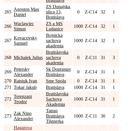
Bratislava
ZS Dunajska
Agoston Max
265
ulica 13,
0
Z-C14
32
1
Daniel
Bratislava
Waclawiec
ZS a MS
266
1000
Z-C14
32
1
Simon
Ludanice
Bojnicka
Kovacovsky
267
sachova
1000
Z-C14
32
1
Samuel
akademia
Bratislavska
268
Michalek Julius
sachova
0
Z-C11
31
3
akademia
Petersky
Sk Doprastav
269
0
Z-C14
31
1
Alexander
Bratislava
270
Ratsiuk Ivan
Sme Spolu
0
Z-C14
31
1
271
Tokar Jakub
Bratislava
1000
Z-C14
31
1
Bratislavska
Terenzani
272
Sachova
1000
Z-C14
31
1
Teodor
Akademia
Tatran
Zak Nino
273
Bratislava
1000
Z-C11
30
2
Alexander
Tilgnerka
Hagarova