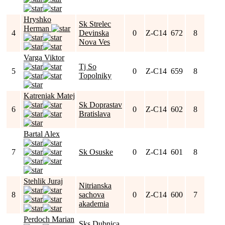
Hryshko
Sk Strelec
Herman
4
Devinska
0
Z-C14
672
8
Nova Ves
Varga Viktor
Tj So
5
0
Z-C14
659
8
Topolniky
Katreniak Matej
Sk Doprastav
6
0
Z-C14
602
8
Bratislava
Bartal Alex
7
Sk Osuske
0
Z-C14
601
8
Stehlik Juraj
Nitrianska
8
sachova
0
Z-C14
600
7
akademia
Perdoch Marian
Sks Dubnica