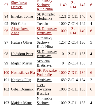
Nitriansky
Slovakova
Z-
93
Sachovy
1140
147
6
Daniela
D14
Klub Nitra
Sk Komplet
94
Erneker Tomas
1221
Z-C11
146
6
Modranka
95
Firit Colin
Trencin
1000
Z-C14
142
4
Alesenkova
Sk Doprastav
Z-
96
1000
140
6
Anna
Bratislava
D14
Nitriansky
97
Huttera Oliver
Sachovy
1257
Z-C14
136
5
Klub Nitra
Sk Doprastav
98
Hadidom Peter
0
Z-C11
135
4
Bratislava
Skolicka
99
Majtan Martin
0
Z-C14
135
3
Bratislava
SK Povazske
100
Konusikova Ela
1000
Z-D11
134
6
Podhradie
101
Kapicak Filip
Bratislava
1689
Z-C14
134
2
CVC
102
Grbal Dominik
Povazska
1000
Z-C11
133
6
Bystrica
Nitrianska
103
Majdan Matus
Sachova
1000
Z-C11
133
4