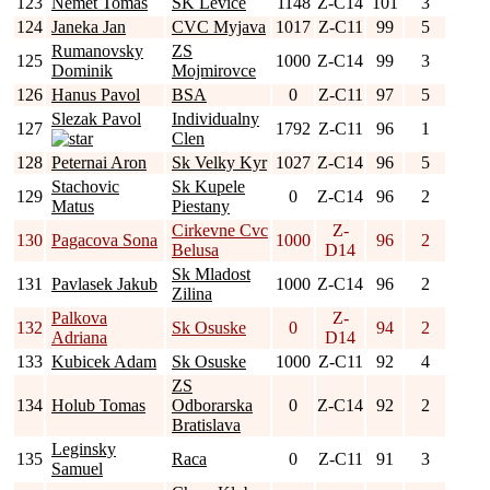
123
Nemet Tomas
SK Levice
1148
Z-C14
101
3
124
Janeka Jan
CVC Myjava
1017
Z-C11
99
5
Rumanovsky
ZS
125
1000
Z-C14
99
3
Dominik
Mojmirovce
126
Hanus Pavol
BSA
0
Z-C11
97
5
Slezak Pavol
Individualny
127
1792
Z-C11
96
1
Clen
128
Peternai Aron
Sk Velky Kyr
1027
Z-C14
96
5
Stachovic
Sk Kupele
129
0
Z-C14
96
2
Matus
Piestany
Cirkevne Cvc
Z-
130
Pagacova Sona
1000
96
2
Belusa
D14
Sk Mladost
131
Pavlasek Jakub
1000
Z-C14
96
2
Zilina
Palkova
Z-
132
Sk Osuske
0
94
2
Adriana
D14
133
Kubicek Adam
Sk Osuske
1000
Z-C11
92
4
ZS
134
Holub Tomas
Odborarska
0
Z-C14
92
2
Bratislava
Leginsky
135
Raca
0
Z-C11
91
3
Samuel