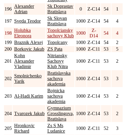
Alexander
Sk Doprastav
196
0
Z-C14
54
1
Adrian
Bratislava
Sk Slovan
197
Sveda Teodor
1000
Z-C14
54
4
Bratislava
Holubka
Topolciansky
Z-
198
1000
54
4
Eleonora
sachovy Klub
D14
199
Braznik Alexej
Topolcany
1000
Z-C14
54
2
200
Borkovic Jakub
ZS Pata
1000
Z-C11
53
5
Kohn
Nitriansky
201
Alexander
Sachovy
1000
Z-C11
53
2
Vladimir
Klub Nitra
Bratislavska
Smolnichenko
202
sachova
1000
Z-C14
53
3
Yarik
akademia
Bojnicka
203
Al-Hadi Karim
sachova
1000
Z-C14
53
2
akademia
Gymnazium
204
Tvarozek Jakub
Grosslingova,
1000
Z-C14
53
2
Bratislava
Hronkovic
Zs S Ms
205
1000
Z-C11
52
3
Richard
Ludanice