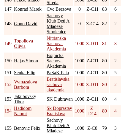
Streda
147
Konrad Marek
Cvc Brezova
0
Z-C11
83
6
Sachovy
Klub Deti A
148
Gono David
0
Z-C14
82
2
Mladeze
Smolenice
Nitrianska
Topoliova
149
Sachova
1000
Z-D11
81
8
Olivia
Akademia
Bojnicka
150
Hajas Simon
Sachova
1000
Z-C11
80
2
Akademia
151
Senka Filip
PaSaK Pata
1000
Z-C11
80
5
Bratislavska
Vymazalova
152
sachova
1000
Z-D11
80
2
Barbora
akademia
Jakubovsky
153
SK Dubravan
1000
Z-C11
80
4
Tibor
Hadidom
Sk Doprastav
Z-
154
1000
80
4
Naomi
Bratislava
D14
Sachovy
Klub Deti A
155
Benovic Felix
1000
Z-C8
79
3
Mladeze