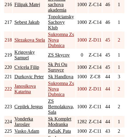
216
Filipak Matej
sachova
1000
Z-C14
46
1
akademia
Topolciansky
217
Sebest Jakub
Sachovy
1000
Z-C14
46
1
Klub
Sukromna Zs
218
Slezakova Stela
Nova
1000
Z-D11
45
2
Dubnica
Krigovsky
219
ZS Skycov
0
Z-C14
45
1
Samuel
Sk Pri Ou
220
Cvicela Filip
1000
Z-C14
45
1
Surovce
221
Durkovic Peter
Sk Handlova
1000
Z-C8
44
3
Sukromna Zs
Janosikova
222
Nova
1000
Z-D11
44
2
Katarina
Dubnica
ZS
223
Cepilek Jergus
Bernolakova,
1000
Z-C11
44
2
Sala
Vonderka
Sk Komplet
224
1282
Z-C14
44
1
Jaroslav
Modranka
225
Vasko Adam
PaSaK Pata
1000
Z-C11
43
2