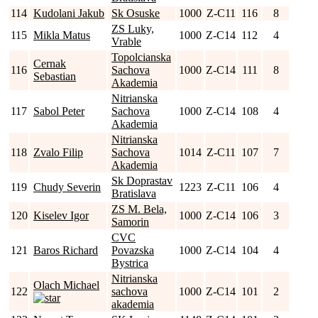
114
Kudolani Jakub
Sk Osuske
1000
Z-C11
116
8
ZS Luky,
115
Mikla Matus
1000
Z-C14
112
4
Vrable
Topolcianska
Cernak
116
Sachova
1000
Z-C14
111
8
Sebastian
Akademia
Nitrianska
117
Sabol Peter
Sachova
1000
Z-C14
108
4
Akademia
Nitrianska
118
Zvalo Filip
Sachova
1014
Z-C11
107
7
Akademia
Sk Doprastav
119
Chudy Severin
1223
Z-C11
106
4
Bratislava
ZS M. Bela,
120
Kiselev Igor
1000
Z-C14
106
3
Samorin
CVC
121
Baros Richard
Povazska
1000
Z-C14
104
4
Bystrica
Nitrianska
Olach Michael
122
sachova
1000
Z-C14
101
2
akademia