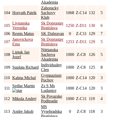
Akademia
Zahoracky
104
Horvath Patrik
Sachovy
1068
Z-C14
132
5
Klub
Livnanska
Sk Doprastav
105
1250
Z-D11
130
6
Veronika
Bratislava
106
Remis Matus
SK Dubravan
0
Z-C11
129
7
Janovickova
Sk Doprastav
107
1253
Z-D11
129
5
Ema
Bratislava
Nitrianska
Liptak Jan
108
Sachova
1000
Z-C8
126
5
Jozef
Akademia
Individualny
109
Suplata Richard
1000
Z-C8
125
8
Clen
Gymnazium
110
Kalma Michal
1000
Z-C14
120
3
Puchov
Sedlar Martin
Zs S Ms
111
1000
Z-C14
120
3
Ludanice
Sk Povazske
112
Mikula Andrej
1000
Z-C11
119
4
Podhradie
MS
113
Andre Jakub
Vysehradska
0
Z-C8
118
3
Bratislava