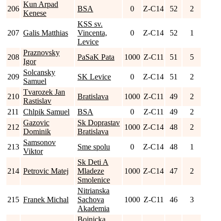
Kun Arpad
206
BSA
0
Z-C14
52
2
Kenese
KSS sv.
207
Galis Matthias
Vincenta,
0
Z-C14
52
1
Levice
Praznovsky
208
PaSaK Pata
1000
Z-C11
51
5
Igor
Solcansky
209
SK Levice
0
Z-C14
51
2
Samuel
Tvarozek Jan
210
Bratislava
1000
Z-C11
49
2
Rastislav
211
Chlpik Samuel
BSA
0
Z-C11
49
2
Gazovic
Sk Doprastav
212
1000
Z-C14
48
2
Dominik
Bratislava
Samsonov
213
Sme spolu
0
Z-C14
48
1
Viktor
Sk Deti A
214
Petrovic Matej
Mladeze
1000
Z-C14
47
2
Smolenice
Nitrianska
215
Franek Michal
Sachova
1000
Z-C11
46
3
Akademia
Bojnicka