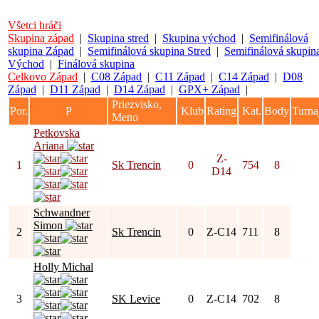
Všetci hráči
Skupina západ
|
Skupina stred
|
Skupina východ
|
Semifinálová
skupina Západ
|
Semifinálová skupina Stred
|
Semifinálová skupin
Východ
|
Finálová skupina
Celkovo Západ
|
C08 Západ
|
C11 Západ
|
C14 Západ
|
D08
Západ
|
D11 Západ
|
D14 Západ
|
GPX+ Západ
|
Priezvisko,
Por.
P
Klub
Rating
Kat.
Body
Turna
Meno
Petkovska
Ariana
Z-
1
Sk Trencin
0
754
8
D14
Schwandner
Simon
2
Sk Trencin
0
Z-C14
711
8
Holly Michal
3
SK Levice
0
Z-C14
702
8