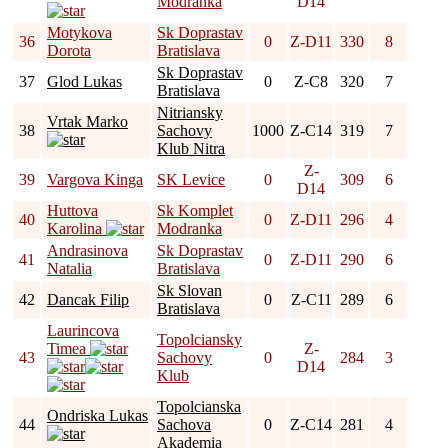
Modranka
D14
Motykova
Sk Doprastav
36
0
Z-D11
330
8
Dorota
Bratislava
Sk Doprastav
37
Glod Lukas
0
Z-C8
320
7
Bratislava
Nitriansky
Vrtak Marko
38
Sachovy
1000
Z-C14
319
7
Klub Nitra
Z-
39
Vargova Kinga
SK Levice
0
309
6
D14
Huttova
Sk Komplet
40
0
Z-D11
296
4
Karolina
Modranka
Andrasinova
Sk Doprastav
41
0
Z-D11
290
6
Natalia
Bratislava
Sk Slovan
42
Dancak Filip
0
Z-C11
289
6
Bratislava
Laurincova
Topolciansky
Timea
Z-
43
Sachovy
0
284
3
D14
Klub
Topolcianska
Ondriska Lukas
44
Sachova
0
Z-C14
281
4
Akademia