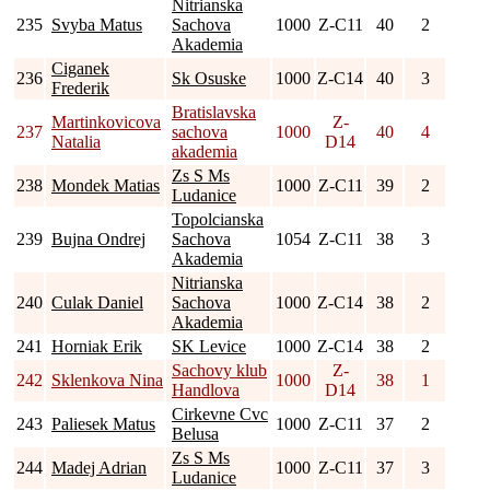
Nitrianska
235
Svyba Matus
Sachova
1000
Z-C11
40
2
Akademia
Ciganek
236
Sk Osuske
1000
Z-C14
40
3
Frederik
Bratislavska
Martinkovicova
Z-
237
sachova
1000
40
4
Natalia
D14
akademia
Zs S Ms
238
Mondek Matias
1000
Z-C11
39
2
Ludanice
Topolcianska
239
Bujna Ondrej
Sachova
1054
Z-C11
38
3
Akademia
Nitrianska
240
Culak Daniel
Sachova
1000
Z-C14
38
2
Akademia
241
Horniak Erik
SK Levice
1000
Z-C14
38
2
Sachovy klub
Z-
242
Sklenkova Nina
1000
38
1
Handlova
D14
Cirkevne Cvc
243
Paliesek Matus
1000
Z-C11
37
2
Belusa
Zs S Ms
244
Madej Adrian
1000
Z-C11
37
3
Ludanice