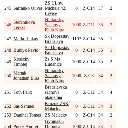
ZS Ul. sv.
245
Safranko Oliver
Michala 42,
0
Z-C14
37
2
Levice
Nitriansky
Stefanikova
246
Sachovy
1000
Z-D11
35
2
Tereza
Klub Nitra
Sk Doprastav
247
Marko Lukas
1197
Z-C14
35
1
Bratislava
Sk Doprastav
248
Bublyk Pavlo
0
Z-C14
35
1
Bratislava
Kosecky
Zs S Ms
249
1000
Z-C14
35
2
Timotej
Ludanice
Nitriansky
Martak
250
Sachovy
1000
Z-C8
34
2
Jonathan Elias
Klub Nitra
Bratislavska
251
Toth Felix
sachova
0
Z-C11
34
4
akademia
Kruzok ZSK
252
Sas Samuel
0
Z-C11
34
3
Malacky
253
Danihel Tomas
ZS Malacky
0
Z-C14
34
2
Gymnaziu
254
Pucek Andrej
Dubnica
1000
Z-C14
34
1