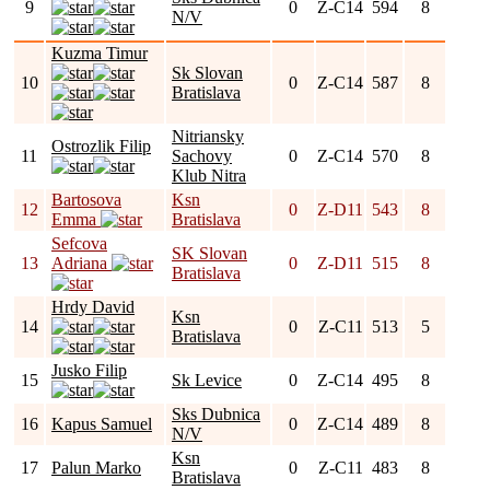
9
0
Z-C14
594
8
N/V
Kuzma Timur
Sk Slovan
10
0
Z-C14
587
8
Bratislava
Nitriansky
Ostrozlik Filip
11
Sachovy
0
Z-C14
570
8
Klub Nitra
Bartosova
Ksn
12
0
Z-D11
543
8
Emma
Bratislava
Sefcova
SK Slovan
13
Adriana
0
Z-D11
515
8
Bratislava
Hrdy David
Ksn
14
0
Z-C11
513
5
Bratislava
Jusko Filip
15
Sk Levice
0
Z-C14
495
8
Sks Dubnica
16
Kapus Samuel
0
Z-C14
489
8
N/V
Ksn
17
Palun Marko
0
Z-C11
483
8
Bratislava