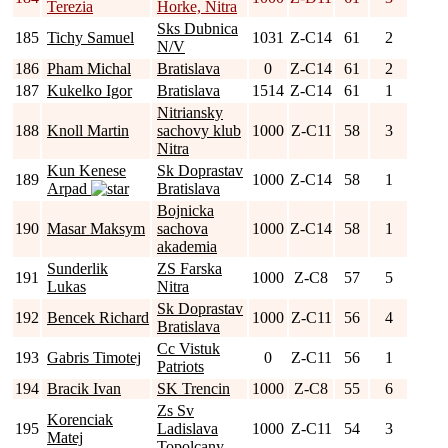
Terezia
Horke, Nitra
Sks Dubnica
185
Tichy Samuel
1031
Z-C14
61
2
N/V
186
Pham Michal
Bratislava
0
Z-C14
61
2
187
Kukelko Igor
Bratislava
1514
Z-C14
61
1
Nitriansky
188
Knoll Martin
sachovy klub
1000
Z-C11
58
3
Nitra
Kun Kenese
Sk Doprastav
189
1000
Z-C14
58
1
Arpad
Bratislava
Bojnicka
190
Masar Maksym
sachova
1000
Z-C14
58
1
akademia
Sunderlik
ZS Farska
191
1000
Z-C8
57
5
Lukas
Nitra
Sk Doprastav
192
Bencek Richard
1000
Z-C11
56
4
Bratislava
Cc Vistuk
193
Gabris Timotej
0
Z-C11
56
1
Patriots
194
Bracik Ivan
SK Trencin
1000
Z-C8
55
6
Zs Sv
Korenciak
195
Ladislava
1000
Z-C11
54
3
Matej
Topolcany