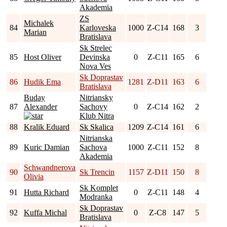
Akademia
ZS
Michalek
84
Karloveska
1000
Z-C14
168
3
Marian
Bratislava
Sk Strelec
85
Host Oliver
Devinska
0
Z-C11
165
6
Nova Ves
Sk Doprastav
86
Hudik Ema
1281
Z-D11
163
6
Bratislava
Buday
Nitriansky
87
Alexander
Sachovy
0
Z-C14
162
2
Klub Nitra
88
Kralik Eduard
Sk Skalica
1209
Z-C14
161
6
Nitrianska
89
Kuric Damian
Sachova
1000
Z-C11
152
8
Akademia
Schwandnerova
90
Sk Trencin
1157
Z-D11
150
8
Olivia
Sk Komplet
91
Hutta Richard
0
Z-C11
148
4
Modranka
Sk Doprastav
92
Kuffa Michal
0
Z-C8
147
5
Bratislava