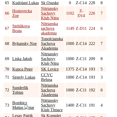
65
Kudolani Lukas
Sk Osuske
0
Z-C14
228
8
Nitriansky
Hostovecka
Z-
66
Sachovy
1102
226
7
Zoe
D14
Klub Nitra
Nitrianska
Stehlikova
67
sachova
1149
Z-D11
224
6
Beata
akademia
Topolcianska
68
Rybansky Noe
Sachova
1000
Z-C14
222
7
Akademia
Nitriansky
69
Liska Jakub
Sachovy
1000
Z-C11
209
8
Klub Nitra
70
Kupca Peter
SK Levice
1375
Z-C14
193
5
CCVC
71
Sirgely Lukas
1000
Z-C14
193
3
Belusa
Nitrianska
Sunderlik
72
Sachova
1000
Z-C11
192
6
Tobias
Akademia
Nitriansky
Bombicz
73
Sachovy
1400
Z-C11
191
4
Matias
Klub Tlmace
Lesay Patrik
Sk Komplet