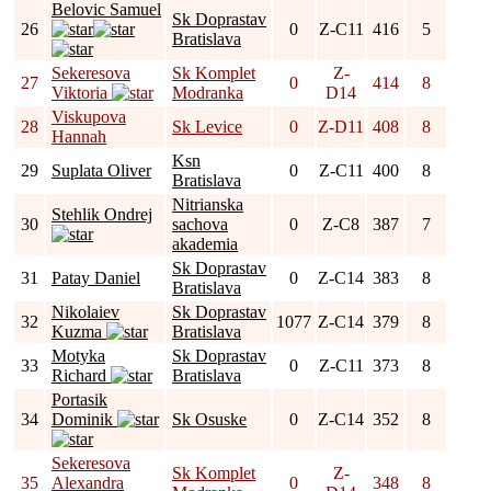
Belovic Samuel
Sk Doprastav
26
0
Z-C11
416
5
Bratislava
Sekeresova
Sk Komplet
Z-
27
0
414
8
Viktoria
Modranka
D14
Viskupova
28
Sk Levice
0
Z-D11
408
8
Hannah
Ksn
29
Suplata Oliver
0
Z-C11
400
8
Bratislava
Nitrianska
Stehlik Ondrej
30
sachova
0
Z-C8
387
7
akademia
Sk Doprastav
31
Patay Daniel
0
Z-C14
383
8
Bratislava
Nikolaiev
Sk Doprastav
32
1077
Z-C14
379
8
Kuzma
Bratislava
Motyka
Sk Doprastav
33
0
Z-C11
373
8
Richard
Bratislava
Portasik
34
Dominik
Sk Osuske
0
Z-C14
352
8
Sekeresova
Sk Komplet
Z-
35
Alexandra
0
348
8