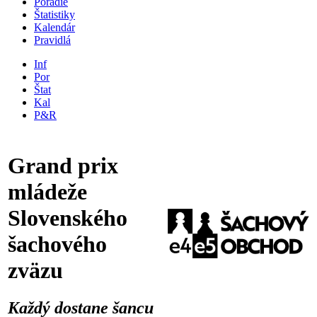
Poradie
Štatistiky
Kalendár
Pravidlá
Inf
Por
Štat
Kal
P&R
Grand prix
mládeže
Slovenského
šachového
zväzu
Každý dostane šancu