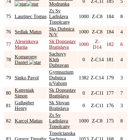
74
0
Z-C11
185
5
Modranka
Zs Sv
75
Laurinec Tomas
Ladislava
1000
Z-C8
184
8
Topolcany
Sks Dubnica
76
Sedlak Matus
1000
Z-C8
184
4
N/V
Alesenkova
Sk Doprastav
Z-
77
1000
182
6
Mariia
Bratislava
D14
Sachovy
Komaromy
78
Klub
0
Z-C14
181
4
Daniel
Dubravan
Gymnazium
79
Sinko Pavol
Dubnica
1382
Z-C14
179
3
n/Vahom
Katreniak
Sk Doprastav
80
0
Z-C11
177
7
Simon
Bratislava
Gallagher
Sk Slovan
81
0
Z-C11
176
3
Henry
Bratislava
Zs Sv
82
Karcol Matias
Ladislava
1000
Z-C8
175
8
Topolcany
Topolcianska
83
Gregor Timothy
Sachova
1053
Z-C11
168
8