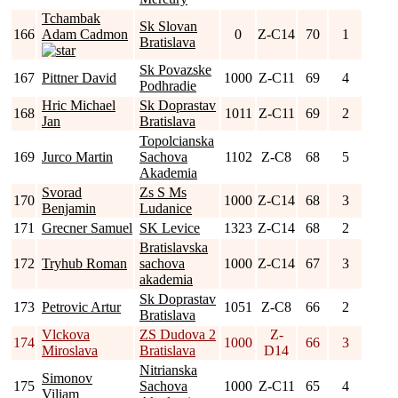
Tchambak
Sk Slovan
166
Adam Cadmon
0
Z-C14
70
1
Bratislava
Sk Povazske
167
Pittner David
1000
Z-C11
69
4
Podhradie
Hric Michael
Sk Doprastav
168
1011
Z-C11
69
2
Jan
Bratislava
Topolcianska
169
Jurco Martin
Sachova
1102
Z-C8
68
5
Akademia
Svorad
Zs S Ms
170
1000
Z-C14
68
3
Benjamin
Ludanice
171
Grecner Samuel
SK Levice
1323
Z-C14
68
2
Bratislavska
172
Tryhub Roman
sachova
1000
Z-C14
67
3
akademia
Sk Doprastav
173
Petrovic Artur
1051
Z-C8
66
2
Bratislava
Vlckova
ZS Dudova 2
Z-
174
1000
66
3
Miroslava
Bratislava
D14
Nitrianska
Simonov
175
Sachova
1000
Z-C11
65
4
Viliam