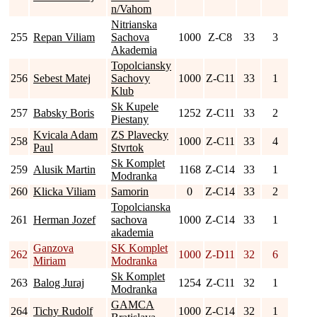
n/Vahom
Nitrianska
255
Repan Viliam
Sachova
1000
Z-C8
33
3
Akademia
Topolciansky
256
Sebest Matej
Sachovy
1000
Z-C11
33
1
Klub
Sk Kupele
257
Babsky Boris
1252
Z-C11
33
2
Piestany
Kvicala Adam
ZS Plavecky
258
1000
Z-C11
33
4
Paul
Stvrtok
Sk Komplet
259
Alusik Martin
1168
Z-C14
33
1
Modranka
260
Klicka Viliam
Samorin
0
Z-C14
33
2
Topolcianska
261
Herman Jozef
sachova
1000
Z-C14
33
1
akademia
Ganzova
SK Komplet
262
1000
Z-D11
32
6
Miriam
Modranka
Sk Komplet
263
Balog Juraj
1254
Z-C11
32
1
Modranka
GAMCA
264
Tichy Rudolf
1000
Z-C14
32
1