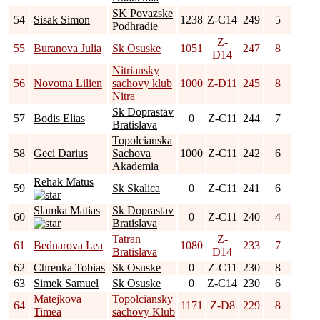
SK Povazske
54
Sisak Simon
1238
Z-C14
249
5
Podhradie
Z-
55
Buranova Julia
Sk Osuske
1051
247
8
D14
Nitriansky
56
Novotna Lilien
sachovy klub
1000
Z-D11
245
8
Nitra
Sk Doprastav
57
Bodis Elias
0
Z-C11
244
7
Bratislava
Topolcianska
58
Geci Darius
Sachova
1000
Z-C11
242
6
Akademia
Rehak Matus
59
Sk Skalica
0
Z-C11
241
6
Slamka Matias
Sk Doprastav
60
0
Z-C11
240
4
Bratislava
Tatran
Z-
61
Bednarova Lea
1080
233
7
Bratislava
D14
62
Chrenka Tobias
Sk Osuske
0
Z-C11
230
8
63
Simek Samuel
Sk Osuske
0
Z-C14
230
6
Matejkova
Topolciansky
64
1171
Z-D8
229
8
Timea
sachovy Klub