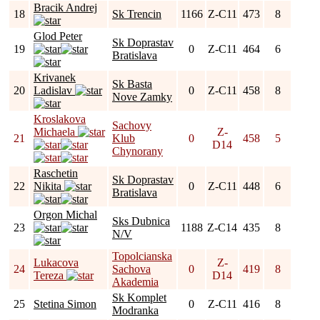
Bracik Andrej
18
Sk Trencin
1166
Z-C11
473
8
Glod Peter
Sk Doprastav
19
0
Z-C11
464
6
Bratislava
Krivanek
Sk Basta
20
Ladislav
0
Z-C11
458
8
Nove Zamky
Kroslakova
Sachovy
Michaela
Z-
21
Klub
0
458
5
D14
Chynorany
Raschetin
Sk Doprastav
22
Nikita
0
Z-C11
448
6
Bratislava
Orgon Michal
Sks Dubnica
23
1188
Z-C14
435
8
N/V
Topolcianska
Lukacova
Z-
24
Sachova
0
419
8
Tereza
D14
Akademia
Sk Komplet
25
Stetina Simon
0
Z-C11
416
8
Modranka