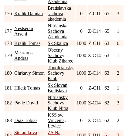
Akademia
Bratislavska
176
Kralik Damian
sachova
0
Z-C11
65
3
akademia
Nitrianska
Nestserau
177
Sachova
0
Z-C14
65
1
Arseni
Akademia
178
Kralik Tomas
Sk Skalica
1000
Z-C11
63
6
Obecny
Meszaros
179
Sachovy
1000
Z-C14
63
1
Andras
Klub Ziharec
Topolciansky
180
Chrkavy Simon
Sachovy
1000
Z-C14
63
2
Klub
Sk Slovan
181
Hilcik Tomas
0
Z-C11
62
1
Bratislava
Nitriansky
182
Pavle David
Sachovy
1000
Z-C14
62
3
Klub Nitra
KSS sv.
183
Diaz Tobias
Vincenta,
0
Z-C14
62
2
Levice
Stefanikova
ZS Na
184
1000
Z-D11
61
3