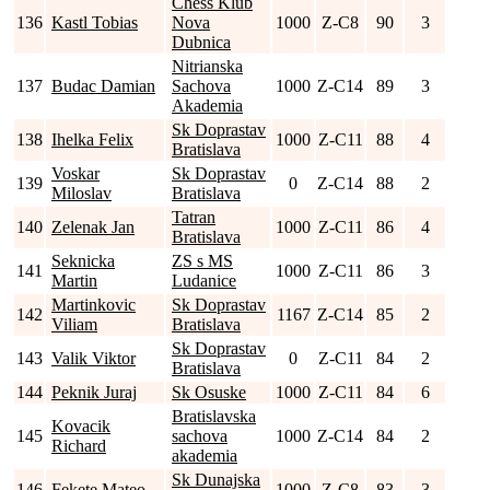
Chess Klub
136
Kastl Tobias
Nova
1000
Z-C8
90
3
Dubnica
Nitrianska
137
Budac Damian
Sachova
1000
Z-C14
89
3
Akademia
Sk Doprastav
138
Ihelka Felix
1000
Z-C11
88
4
Bratislava
Voskar
Sk Doprastav
139
0
Z-C14
88
2
Miloslav
Bratislava
Tatran
140
Zelenak Jan
1000
Z-C11
86
4
Bratislava
Seknicka
ZS s MS
141
1000
Z-C11
86
3
Martin
Ludanice
Martinkovic
Sk Doprastav
142
1167
Z-C14
85
2
Viliam
Bratislava
Sk Doprastav
143
Valik Viktor
0
Z-C11
84
2
Bratislava
144
Peknik Juraj
Sk Osuske
1000
Z-C11
84
6
Bratislavska
Kovacik
145
sachova
1000
Z-C14
84
2
Richard
akademia
Sk Dunajska
146
Fekete Mateo
1000
Z-C8
83
3