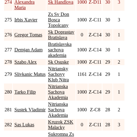
274
Alexandra
Sk Handlova
1000
Z-D11
30
3
Maria
Zs Sv Don
275
Irbis Xavier
Bosca
1000
Z-C11
30
3
Topolcany
Sk Doprastav
276
Gregor Tomas
0
Z-C14
30
1
Bratislava
Bratislavska
277
Demjan Adam
sachova
1000
Z-C14
30
1
akademia
278
Szabo Alex
Sk Osuske
1000
Z-C11
29
2
Nitriansky
279
Slivkanic Matus
Sachovy
1161
Z-C14
29
1
Klub Nitra
Nitrianska
280
Tarko Filip
Sachova
1000
Z-C14
29
1
Akademia
Nitrianska
281
Sustek Vladimir
Sachova
1000
Z-C8
28
2
Akademia
Kruzok ZSK
282
Sas Lukas
0
Z-C11
28
3
Malacky
Sukromna Zs