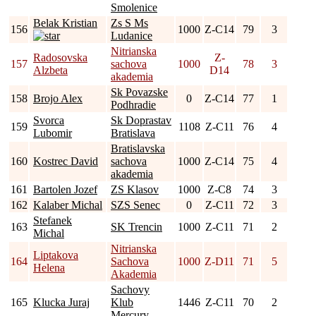
Smolenice
Belak Kristian
Zs S Ms
156
1000
Z-C14
79
3
Ludanice
Nitrianska
Radosovska
Z-
157
sachova
1000
78
3
Alzbeta
D14
akademia
Sk Povazske
158
Brojo Alex
0
Z-C14
77
1
Podhradie
Svorca
Sk Doprastav
159
1108
Z-C11
76
4
Lubomir
Bratislava
Bratislavska
160
Kostrec David
sachova
1000
Z-C14
75
4
akademia
161
Bartolen Jozef
ZS Klasov
1000
Z-C8
74
3
162
Kalaber Michal
SZS Senec
0
Z-C11
72
3
Stefanek
163
SK Trencin
1000
Z-C11
71
2
Michal
Nitrianska
Liptakova
164
Sachova
1000
Z-D11
71
5
Helena
Akademia
Sachovy
165
Klucka Juraj
Klub
1446
Z-C11
70
2
Mercury