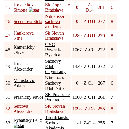
Kovacikova
Sk Doprastav
Z-
45
0
281
6
Simona
Bratislava
D14
Nitrianska
46
Scecinova Stela
sachova
0
Z-D11
277
8
akademia
Hankerova
Sk Slovan
47
1289
Z-D11
276
8
Nina
Bratislava
CVC
Kamenicky
48
Povazska
1067
Z-C8
272
8
Oliver
Bystrica
Sachovy
Kroslak
49
Klub
1339
Z-C11
272
7
Alexander
Chynorany
Nitriansky
Matuskovic
50
Sachovy
0
Z-C14
267
6
Adam
Klub Nitra
SK Povazske
51
Prasnicky Pavol
1000
Z-C11
261
7
Podhradie
Sefcova
SK Slovan
52
1098
Z-D8
255
8
Alexandra
Bratislava
Topolcianska
Rybansky Felix
53
Sachova
1141
Z-C14
255
7
Akademia